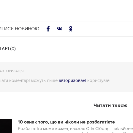
ИТИСЯ НОВИНОЮ
АРІ (
)
0
АВТОРИЗАЦІЯ
ати коментарі можуть лише
авторизовані
користувачі
Читати також
10 ознак того, що ви ніколи не розбагатієте
Розбагатіти може кожен, вважає Стів Сіболд – мільйоне