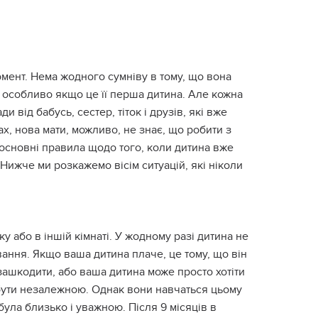
мент. Нема жодного сумніву в тому, що вона
 особливо якщо це її перша дитина. Але кожна
 від бабусь, сестер, тіток і друзів, які вже
ах, нова мати, можливо, не знає, що робити з
основні правила щодо того, коли дитина вже
Нижче ми розкажемо вісім ситуацій, які ніколи
у або в іншій кімнаті. У жодному разі дитина не
ання. Якщо ваша дитина плаче, це тому, що він
зашкодити, або ваша дитина може просто хотіти
бути незалежною. Однак вони навчаться цьому
 була близько і уважною. Після 9 місяців в