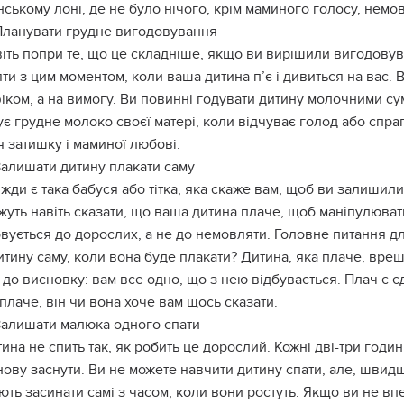
ському лоні, де не було нічого, крім маминого голосу, немов
Планувати грудне вигодовування
іть попри те, що це складніше, якщо ви вирішили вигодовув
ти з цим моментом, коли ваша дитина п’є і дивиться на вас.
іком, а на вимогу. Ви повинні годувати дитину молочними с
є грудне молоко своєї матері, коли відчуває голод або спра
я затишку і маминої любові.
Залишати дитину плакати саму
жди є така бабуся або тітка, яка скаже вам, щоб ви залишили
жуть навіть сказати, що ваша дитина плаче, щоб маніпулюват
вується до дорослих, а не до немовляти. Головне питання дл
тину саму, коли вона буде плакати? Дитина, яка плаче, вреш
 до висновку: вам все одно, що з нею відбувається. Плач є
плаче, він чи вона хоче вам щось сказати.
Залишати малюка одного спати
ина не спить так, як робить це дорослий. Кожні дві-три год
нову заснути. Ви не можете навчити дитину спати, але, швидш
ть засинати самі з часом, коли вони ростуть. Якщо ви не впе