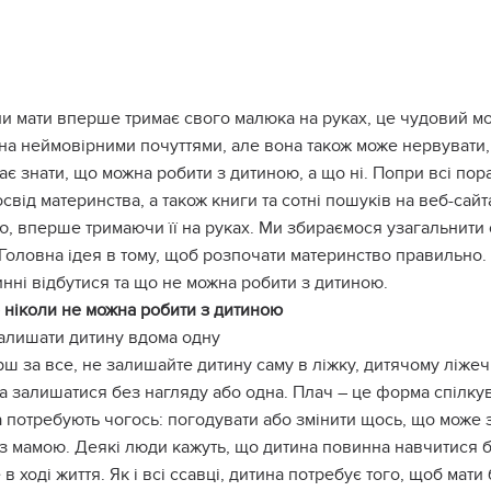
и мати вперше тримає свого малюка на руках, це чудовий мо
на неймовірними почуттями, але вона також може нервувати,
ає знати, що можна робити з дитиною, а що ні. Попри всі поради
свід материнства, а також книги та сотні пошуків на веб-сайт
, вперше тримаючи її на руках. Ми збираємося узагальнити 
Головна ідея в тому, щоб розпочати материнство правильно. 
нні відбутися та що не можна робити з дитиною.
ніколи не можна робити з дитиною
Залишати дитину вдома одну
ш за все, не залишайте дитину саму в ліжку, дитячому ліжечк
 залишатися без нагляду або одна. Плач – це форма спілкув
 потребують чогось: погодувати або змінити щось, що може 
 з мамою. Деякі люди кажуть, що дитина повинна навчитися 
 в ході життя. Як і всі ссавці, дитина потребує того, щоб мати