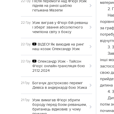
Після перемоги над Ф'юрі Усик
22 Гру
материн
підняв на ринзі шаблю
2. 
гетьмана Мазепи
Нав
порівня
Усик виграв у Ф'юрі бій-реванш
22 Гру
і зберіг звання абсолютного
за граф
чемпіона світу з боксу
потребу
відчутт
ВІДЕО! Як виходив на ринг
22 Гру
3. 
наш козак Олександр Усик
Зав
інші мо
Олександр Усик - Тайсон
22 Гру
Ф'юрі: онлайн-трансляція бою
застосо
21.12.2024
свою ди
прийде
Богачук достроково переміг
21 Гру
дитина 
Девіса в андеркарді бою Усика
4. 
Дит
Усик вимагав Ф'юрі збрити
21 Гру
потім з
бороду перед боєм-реваншем,
британець відмовив: у чому
починаю
причина