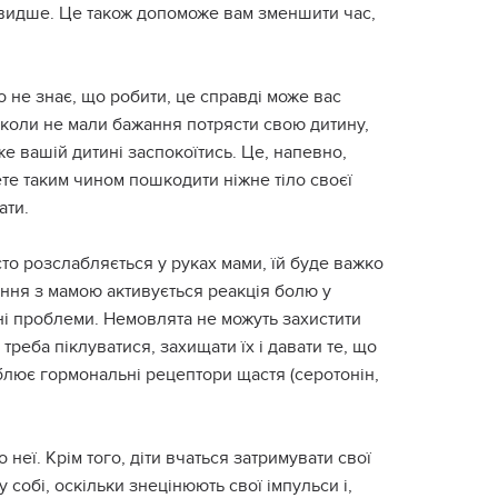
швидше. Це також допоможе вам зменшити час,
то не знає, що робити, це справді може вас
ніколи не мали бажання потрясти свою дитину,
 вашій дитині заспокоїтись. Це, напевно,
жете таким чином пошкодити ніжне тіло своєї
ати.
о розслабляється у руках мами, їй буде важко
ння з мамою активується реакція болю у
йні проблеми. Немовлята не можуть захистити
реба піклуватися, захищати їх і давати те, що
блює гормональні рецептори щастя (серотонін,
неї. Крім того, діти вчаться затримувати свої
 собі, оскільки знецінюють свої імпульси і,