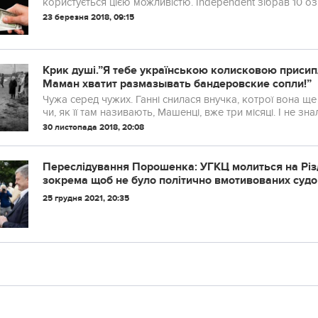
користується цією можливістю. Independent зібрав 10 озн
23 березня 2018, 09:15
Крик душі.”Я тебе українською колисковою присипл
Маман хватит размазывать бандеровские сопли!”
Чужа серед чужих. Ганні снилася внучка, котрої вона ще
чи, як її там називають, Машенці, вже три місяці. І не знал
30 листопада 2018, 20:08
Переслідування Порошенка: УГКЦ молиться на Різдв
зокрема щоб не було політично вмотивованих судо
25 грудня 2021, 20:35