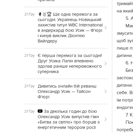
тримай
на який
🥊🥇🏆 Ще одна перемога за
21 Гру
5. 
сьогодні. Українець Новицький
захистив титул WBC International
Має
в андеркарді бою Усик — Ф'юрі
змусити
і кинув виклик Діонтею
щоб зуп
Вайлдеру
лише ля
дитини.
Є перша перемога за сьогодні!
21 Гру
Друг Усика Лапін впевнено
6. 
здолав раніше непереможного
Без
суперника
заспоко
дитини.
Дивитись онлайн бій реванш
21 Гру
Олександр Усик — Тайсон
себе. В
Ф'юрі
їм потр
ендоген
За декілька годин до бою
21 Гру
7. 
Олександр Усик випустив гімн
«Битва за світло» про борців з
Пок
енергетичним терором росії
потреби