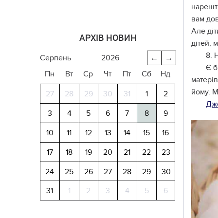
нарешті
вам дов
Але діт
АРХІВ НОВИН
дітей, 
8. 
серпень
2026
←
→
Є б
Пн
Вт
Ср
Чт
Пт
Сб
Нд
матері
йому. М
27
28
29
30
31
1
2
Дж
3
4
5
6
7
8
9
10
11
12
13
14
15
16
17
18
19
20
21
22
23
24
25
26
27
28
29
30
31
1
2
3
4
5
6