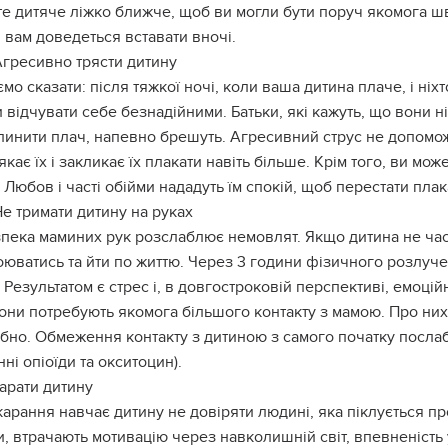
те дитяче ліжко ближче, щоб ви могли бути поруч якомога 
 вам доведеться вставати вночі.
Агресивно трясти дитину
мо сказати: після тяжкої ночі, коли ваша дитина плаче, і ніх
 відчувати себе безнадійними. Батьки, які кажуть, що вони 
инити плач, напевно брешуть. Агресивний струс не допоможе
кає їх і закликає їх плакати навіть більше. Крім того, ви мо
 Любов і часті обійми нададуть їм спокій, щоб перестати плак
Не тримати дитину на руках
пека маминих рук розслаблює немовлят. Якщо дитина не част
юватись та йти по життю. Через 3 години фізичного розлуче
 Результатом є стрес і, в довгостроковій перспективі, емоці
они потребують якомога більшого контакту з мамою. Про них т
ібно. Обмеження контакту з дитиною з самого початку посла
ні опіоїди та окситоцин).
Карати дитину
арання навчає дитину не довіряти людині, яка піклується про 
, втрачають мотивацію через навколишній світ, впевненість у