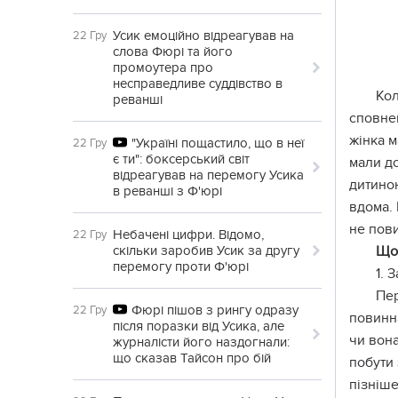
Усик емоційно відреагував на
22 Гру
слова Фюрі та його
промоутера про
несправедливе суддівство в
Кол
реванші
сповне
жінка м
"Україні пощастило, що в неї
22 Гру
є ти": боксерський світ
мали до
відреагував на перемогу Усика
дитиною
в реванші з Ф'юрі
вдома. 
не пови
Небачені цифри. Відомо,
22 Гру
скільки заробив Усик за другу
Що 
перемогу проти Ф'юрі
1. 
Пер
Фюрі пішов з рингу одразу
22 Гру
повинна
після поразки від Усика, але
чи вона
журналісти його наздогнали:
що сказав Тайсон про бій
побути
пізніше