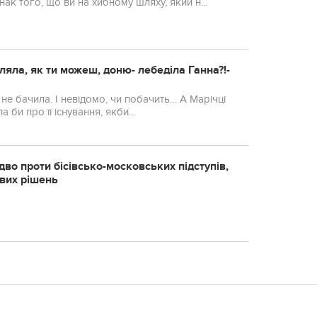
ак того, що ви на хибному шляху, який н...
яла, як ти можеш, доню- лебеділа Ганна?!-
 не бачила. І невідомо, чи побачить… А Марічці
а би про її існування, якби...
о проти бісівсько-московських підступів,
вих рішень