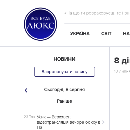
«На що ти розраховуєш, те і з
УКРАЇНА
СВІТ
НА
НОВИНИ
8 д
10 липня
Запропонувати новину
Сьогодні,
8 серпня
Раніше
Усик — Верховен:
23 Тра
відеотрансляція вечора боксу в
Гізі