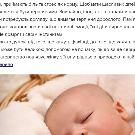
, приймають біль та стрес як норму. Щоб мати щасливих дітей
едеться бути терплячими. Звичайно, іноді легко втратити на
и потребують догляду, що вимагає терпіння дорослого. Пам’я
може контролювати свої негативні емоції, їхні діти виростуть
Не довіряти своїм інстинктам
агато думок: від того, що кажуть фахівці, до того, що кажуть 
в може бути великою допомогою на початку, якщо ваше серце
атеринство пов’язує жінку з її внутрішньою природою та най
ерело