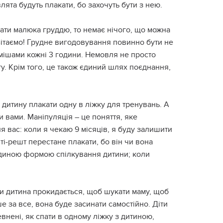
лята будуть плакати, бо захочуть бути з нею.
ати малюка груддю, то немає нічого, що можна
 Вітаємо! Грудне вигодовування повинно бути не
умішами кожні 3 години. Немовля не просто
гу. Крім того, це також єдиний шлях поєднання,
 дитину плакати одну в ліжку для тренувань. А
и вами. Маніпуляція – це поняття, яке
я вас: коли я чекаю 9 місяців, я буду залишити
ті-решт перестане плакати, бо він чи вона
 єдиною формою спілкування дитини; коли
ини дитина прокидається, щоб шукати маму, щоб
е за все, вона буде засинати самостійно. Діти
внені, як спати в одному ліжку з дитиною,