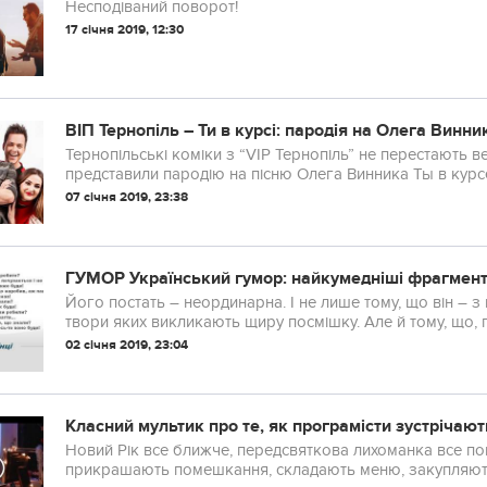
Несподіваний поворот!
17 січня 2019, 12:30
ВІП Тернопіль – Ти в курсі: пародія на Олега Вин
Тернопільські коміки з “VIP Тернопіль” не перестають 
представили пародію на пісню Олега Винника Ты в курсе
Не дивно, що воно припало до душі користувачам Y...
07 січня 2019, 23:38
ГУМОР Український гумор: найкумедніші фрагменти
Його постать – неординарна. І не лише тому, що він – з
твори яких викликають щиру посмішку. Але й тому, що, 
10 років таборів, ця людина не втратила почуття ...
02 січня 2019, 23:04
Класний мультик про те, як програмісти зустрічают
Новий Рік все ближче, передсвяткова лихоманка все помі
прикрашають помешкання, складають меню, закупляют