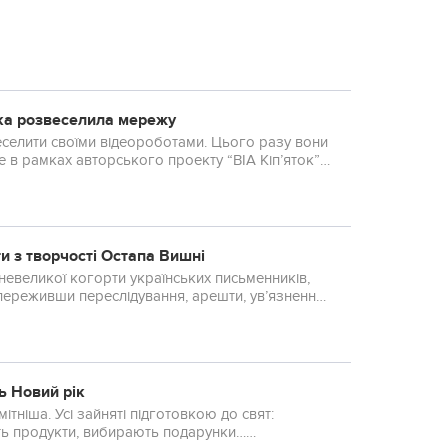
ника розвеселила мережу
веселити своїми відеороботами. Цього разу вони
 в рамках авторського проекту “ВІА Кіп’яток”.
 з творчості Остапа Вишні
 невеликої когорти українських письменників,
переживши переслідування, арешти, ув’язнення і
ь Новий рік
тніша. Усі зайняті підготовкою до свят:
ь продукти, вибирають подарунки…