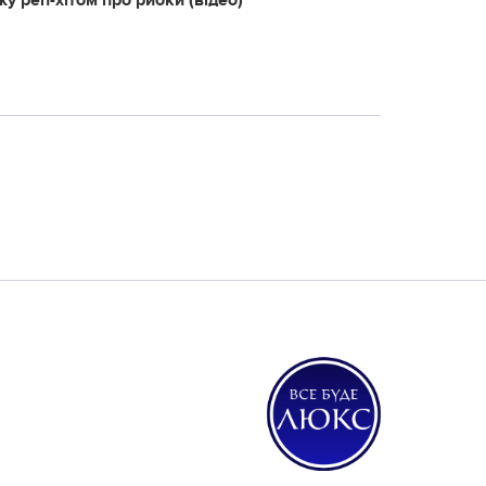
у реп-хітом про рибки (відео)