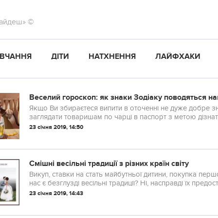
найдеш» ©
ВЧАННЯ
ДІТИ
НАТХНЕННЯ
ЛАЙФХАКИ
Веселий гороскоп: як знаки Зодіаку поводяться на
Якщо Ви збираєтеся випити в оточенні не дуже добре з
заглядати товаришам по чарці в паспорт з метою дізна
23 січня 2019, 14:50
Смішні весільні традиції з різних країн світу
Викуп, ставки на стать майбутньої дитини, покупка перш
нас є безглузді весільні традиції? Ні, насправді їх предост
просто забавні і безглузді, то часом наре...
23 січня 2019, 14:43