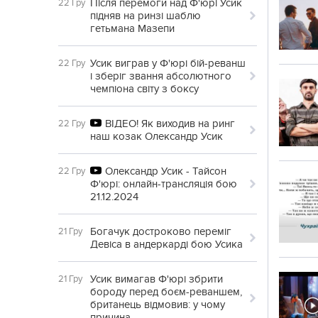
Після перемоги над Ф'юрі Усик
22 Гру
підняв на ринзі шаблю
гетьмана Мазепи
Усик виграв у Ф'юрі бій-реванш
22 Гру
і зберіг звання абсолютного
чемпіона світу з боксу
ВІДЕО! Як виходив на ринг
22 Гру
наш козак Олександр Усик
Олександр Усик - Тайсон
22 Гру
Ф'юрі: онлайн-трансляція бою
21.12.2024
Богачук достроково переміг
21 Гру
Девіса в андеркарді бою Усика
Усик вимагав Ф'юрі збрити
21 Гру
бороду перед боєм-реваншем,
британець відмовив: у чому
причина