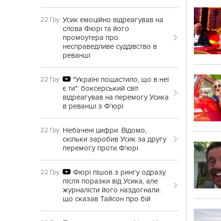
Усик емоційно відреагував на
22 Гру
слова Фюрі та його
промоутера про
несправедливе суддівство в
реванші
"Україні пощастило, що в неї
22 Гру
є ти": боксерський світ
відреагував на перемогу Усика
в реванші з Ф'юрі
Небачені цифри. Відомо,
22 Гру
скільки заробив Усик за другу
перемогу проти Ф'юрі
Фюрі пішов з рингу одразу
22 Гру
після поразки від Усика, але
журналісти його наздогнали:
що сказав Тайсон про бій