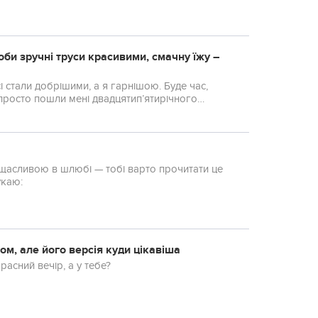
оєму. А як – д...
оби зручні трyси красивими, смачну їжу –
 просто пошли мені двадцятип’ятирічного
 щасливою в шлюбі — тобі варто прочитати це
 я шукаю:
ом, але його версія куди цікавіша
У мене був прекрасний вечір, а у тебе?