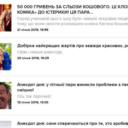
50 000 ГРИВЕНЬ ЗА СЛЬОЗИ КОШОВОГО. ЦІ ХЛ
КОМІКА» ДО ІСТЕРИКИ! ЦЯ ПАРА...
Серед учасників цього шоу було чимало яскравих людей. 
тому, що вони змогли розсмішити коміка Євгена Кошовог
блискуче.
21 січня 2019, 18:56
Добірка найкращих жартів про завжди красивих, ро
Свіжі і смішні анектоди.
20 січня 2019, 16:25
Анекдот дня: у літньої пари виникли проблеми з па
смішно!
Ось так парочка!
18 січня 2019, 13:00
Анекдот дня: сини сперечаються про те, хто зроб