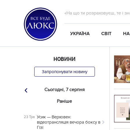
«На що ти розраховуєш, те і з
УКРАЇНА
СВІТ
НА
НОВИНИ
Запропонувати новину
Сьогодні,
7 серпня
Раніше
Усик — Верховен:
23 Тра
відеотрансляція вечора боксу в
Гізі