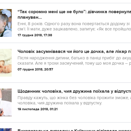
“Так соромно мені ще не було”: дівчинка повернула
плануван...
Енні, 8 років. Одного разу вона повертається додому зі
сім’ї. Її мати, дуже зацікавлено, запитує: «Як все пройшл
17 грудня 2018, 17:38
Чоловік засумнівався чи його це дочка, але лікар
Після народження дитини, батько в паніці прибіг до акушера. – Лікарю, – сказав він. – Я не зн
сказати. Але я трохи засмучений, тому що моя дочка – 
07 грудня 2018, 20:57
Щоденник чоловіка, чия дружина поїхала у відпустк
Правду кажуть, що жінка без чоловіка прожити зможе, але чол
чоловіка, чия дружина поїхала у відпустку.
19 листопада 2018, 01:21