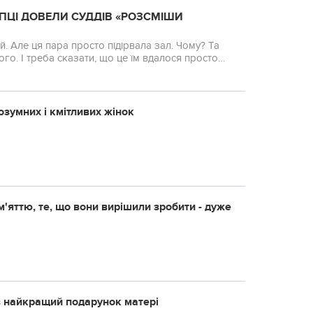
ОПЦІ ДОВЕЛИ СУДДІВ «РОЗСМІШИ
Але ця пара просто підірвала зал. Чому? Та
о. І треба сказати, що це їм вдалося просто
зумних і кмітливих жінок
м'яттю, те, що вони вирішили зробити - дуже
ив найкращий подарунок матері