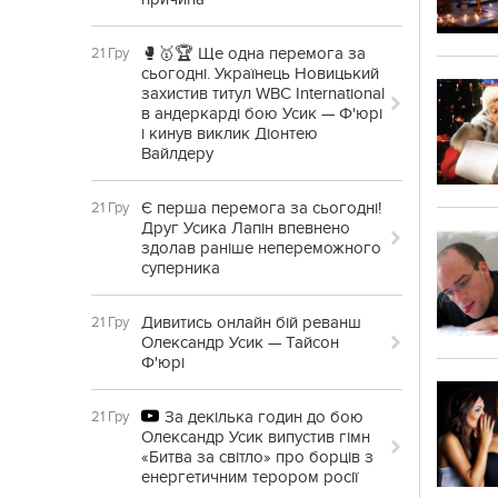
🥊🥇🏆 Ще одна перемога за
21 Гру
сьогодні. Українець Новицький
захистив титул WBC International
в андеркарді бою Усик — Ф'юрі
і кинув виклик Діонтею
Вайлдеру
Є перша перемога за сьогодні!
21 Гру
Друг Усика Лапін впевнено
здолав раніше непереможного
суперника
Дивитись онлайн бій реванш
21 Гру
Олександр Усик — Тайсон
Ф'юрі
За декілька годин до бою
21 Гру
Олександр Усик випустив гімн
«Битва за світло» про борців з
енергетичним терором росії