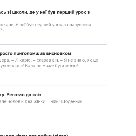
сь зі школи, де у неї був перший урок з
 школи. У неї був перший урок з планування
о?»
 просто приголомшив висновком
аю, як це
рудоволоса! Вона не може бути моєю!
у. Реготав до сліз
овік без жінки – ніяк! Щоденник