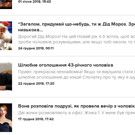
Програмісти теж готуються, але трошки по-іншому. По-св
01 січня 2019, 15:43
“Загалом, придумай що-небудь, ти ж Дід Мороз. Зр
низькока...
Дорогий Дід Мороз! На цей Новий рік я б хотіла, щоб всі стали добрішими, а я гарнішою. Буде час,
зроби чоловіків розумнішими, але якщо тобі ніколи, то
лижного інструктора. Взагалі-то, мені і Райан Гослінг ...
24 грудня 2018, 00:11
Шлюбне оголошення 43-річного чоловіка
Привіт, прекрасна незнайомка! Якщо ти вирішила стати
шлюбне оголошення до кінця! Спочатку про ту, яку
22 грудня 2018, 17:20
Вона розповіла подрузі, як провела вечір з чоловік
Дві жінки розмовляють в офісі: Жінка 1: 
17 грудня 2018, 17:42