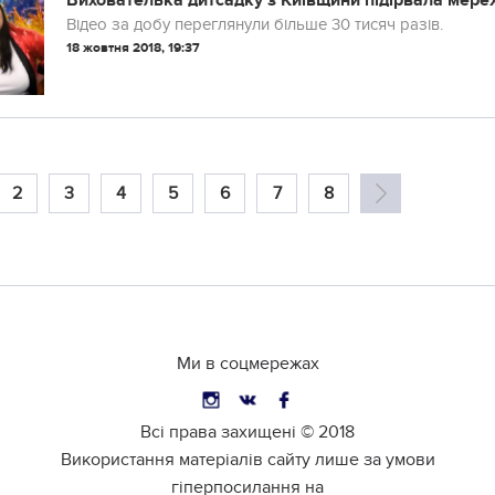
Вихователька дитсадку з Київщини підірвала мереж
Відео за добу переглянули більше 30 тисяч разів.
18 жовтня 2018, 19:37
2
3
4
5
6
7
8
Ми в соцмережах
Всі права захищені ©
2018
Використання матеріалів сайту лише за умови
гіперпосилання на