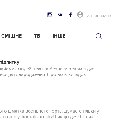
АВТОРИЗАЦІЯ
СМІШНЕ
ТВ
ІНШЕ
підпитку
найомих людей, техніка безпеки рекомендує
тися дату народження. Про всяк випадок.
ого шматка весільного торта. Думаєте тільки у
атньо в усіх країнах світу! І якщо деякі з них