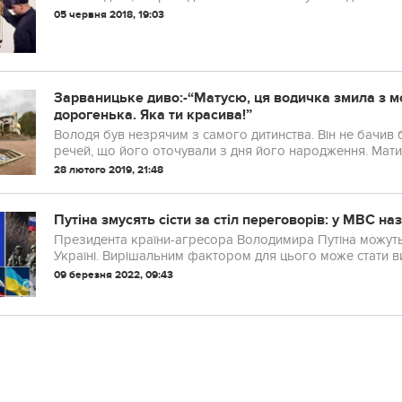
05 червня 2018, 19:03
Зарваницьке диво:-“Матусю, ця водичка змила з мо
дорогенька. Яка ти красива!”
Володя був незрячим з самого дитинства. Він не бачив білого світу: н
речей, що його оточували з дня його народження. Мати –
28 лютого 2019, 21:48
Путіна змусять сісти за стіл переговорів: у МВС н
Президента країни-агресора Володимира Путіна можуть з
Україні. Вирішальним фактором для цього може стати ви
09 березня 2022, 09:43