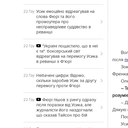
Усик емоційно відреагував на
22 Гру
слова Фюрі та його
промоутера про
несправедливе суддівство в
реванші
"Україні пощастило, що в неї
22 Гру
є ти": боксерський світ
Вол
відреагував на перемогу Усика
після
п
в реванші з Ф'юрі
Зок
Френка 
Небачені цифри. Відомо,
22 Гру
скільки заробив Усик за другу
Ол
перемогу проти Ф'юрі
– Т
розуміє
Фюрі пішов з рингу одразу
22 Гру
– Д
після поразки від Усика, але
Дякую м
журналісти його наздогнали:
що сказав Тайсон про бій
Пос
Уси