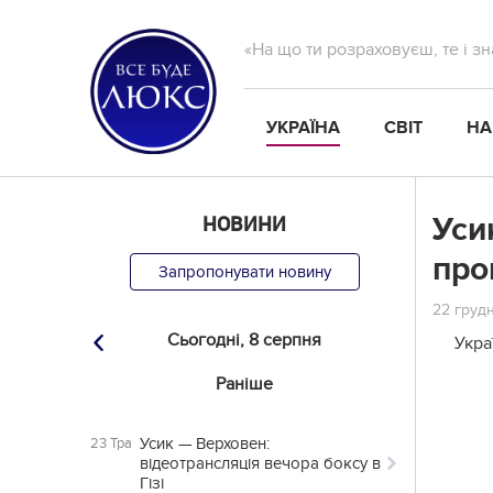
«На що ти розраховуєш, те і з
УКРАЇНА
СВІТ
НА
НОВИНИ
Уси
про
Запропонувати новину
22 грудн
Сьогодні,
8 серпня
Укра
Раніше
Усик — Верховен:
23 Тра
відеотрансляція вечора боксу в
Гізі