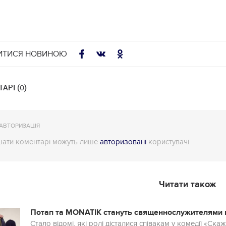
ИТИСЯ НОВИНОЮ
АРІ (
)
0
АВТОРИЗАЦІЯ
ати коментарі можуть лише
авторизовані
користувачі
Читати також
Потап та MONATIK стануть священнослужителями в 
Стало відомі, які ролі дісталися співакам у комедії «Скаж