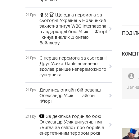
🥊🥇🏆 Ще одна перемога за
21 Гру
сьогодні. Українець Новицький
захистив титул WBC International
в андеркарді бою Усик — Ф'юрі
ПОДІЛ
і кинув виклик Діонтею
Вайлдеру
КОМЕНТ
Є перша перемога за сьогодні!
21 Гру
Друг Усика Лапін впевнено
здолав раніше непереможного
суперника
Залиш
Дивитись онлайн бій реванш
21 Гру
Олександр Усик — Тайсон
Ф'юрі
За декілька годин до бою
21 Гру
Олександр Усик випустив гімн
«Битва за світло» про борців з
енергетичним терором росії