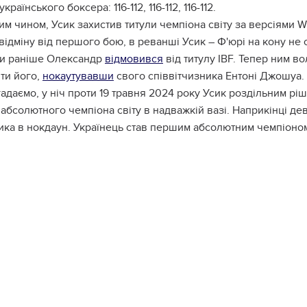
країнського боксера: 116-112, 116-112, 116-112.
им чином, Усик захистив титули чемпіона світу за версіями 
відміну від першого бою, в реванші Усик – Ф'юрі на кону не
ки раніше Олександр
відмовився
від титулу IBF. Тепер ним в
ти його,
нокаутувавши
свого співвітчизника Ентоні Джошуа.
адаємо, у ніч проти 19 травня 2024 року Усик роздільним р
абсолютного чемпіона світу в надважкій вазі. Наприкінці д
ка в нокдаун. Українець став першим абсолютним чемпіоном св