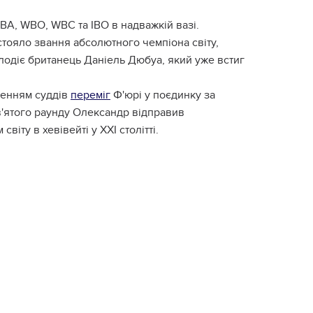
WBA, WBO, WBC та IBO в надважкій вазі.
 стояло звання абсолютного чемпіона світу,
олодіє британець Даніель Дюбуа, який уже встиг
ішенням суддів
переміг
Ф'юрі у поєдинку за
ев'ятого раунду Олександр відправив
іту в хевівейті у XXI столітті.