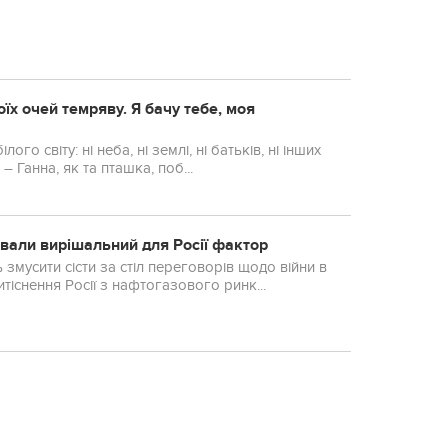
їх очей тeмряву. Я бачу тебе, моя
і неба, ні землі, ні батьків, ні інших
 Ганна, як та пташка, поб...
азвали вирішальний для Росії фактор
мусити сісти за стіл переговорів щодо війни в
тіснення Росії з нафтогазового ринк...