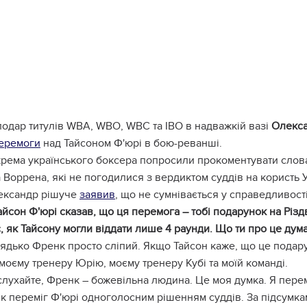
одар титулів WBA, WBO, WBC та IBO в надважкій вазі
Олекса
еремоги
над Тайсоном Ф'юрі в бою-реванші.
рема українського боксера попросили прокоментувати слова
Воррена, які не погодилися з вердиктом суддів на користь 
ександр рішуче
заявив
, що не сумнівається у справедливост
айсон Ф'юрі сказав, що ця перемога – тобі подарунок на Різд
, як Тайсону могли віддати лише 4 раунди. Що ти про це дум
ядько Френк просто сліпий. Якщо Тайсон каже, що це подарун
оєму тренеру Юрію, моєму тренеру Кубі та моїй команді.
лухайте, Френк – божевільна людина. Це моя думка. Я перемі
к переміг Ф'юрі одноголосним рішенням суддів. За підсумкам