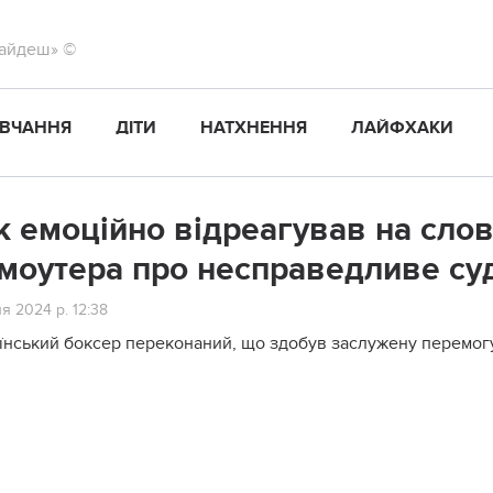
найдеш» ©
ВЧАННЯ
ДІТИ
НАТХНЕННЯ
ЛАЙФХАКИ
к емоційно відреагував на слов
моутера про несправедливе суд
я 2024 р. 12:38
їнський боксер переконаний, що здобув заслужену перемогу