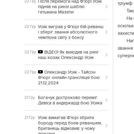
Після перемоги над Ф'юрі Усик
22 Гру
тріумф у
підняв на ринзі шаблю
Так
гетьмана Мазепи
На 
оскіль
Усик виграв у Ф'юрі бій-реванш
22 Гру
і зберіг звання абсолютного
захисти
чемпіона світу з боксу
Наг
звання 
ВІДЕО! Як виходив на ринг
22 Гру
суперни
наш козак Олександр Усик
Олександр Усик - Тайсон
22 Гру
Ф'юрі: онлайн-трансляція бою
21.12.2024
Богачук достроково переміг
21 Гру
Девіса в андеркарді бою Усика
Усик вимагав Ф'юрі збрити
21 Гру
бороду перед боєм-реваншем,
британець відмовив: у чому
причина