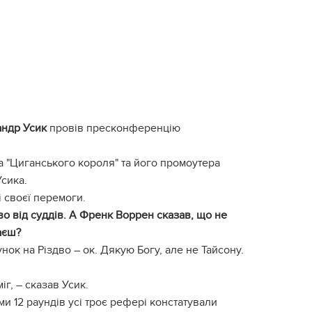
ндр Усик
провів пресконференцію
 "Циганського короля" та його промоутера
Усика.
і своєї перемоги.
во від суддів. А Френк Воррен сказав, що не
аєш?
ок на Різдво – ок. Дякую Богу, але не Тайсону.
г, – сказав Усик.
и 12 раундів усі троє рефері констатували