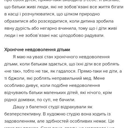
що батьки живі люди, які не зобов’язані все життя бігати
в касці і розчулюватися, що цілком природно
образитися або розсердитися, коли дитина зробила
явну дурість або негарно вчинила, тому що і діти живі
люди і не зобов’язані нас цілодобово радувати.
Хронічне невдоволення дітьми
Я маю на увазі стан хронічного невдоволення
дітьми, коли батькам здається, що їхні діти все роблять
«не так», тобто не так, як гадалося. Прямо-таки не діти, а
ті бджоли, які роблять неправильний мед. Мене
особливо дивує, коли подібне невдоволення
відчувають батьки маленьких дітей, які нічого, крім
рідної домівки, по суті, не бачили.
Дашу з балетної студії відрахували як
безперспективну. В художню студію вона ходить із
задоволенням, але здібностей особливих немає. Це