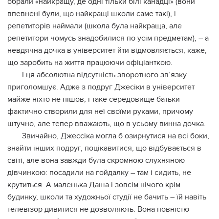
обрали «найкращу, де одні тільки білі канадці» (вони
впевнені були, що найкращі школи саме такі), і
репетиторів наймали (школа була найкраща, але
репетитори чомусь знадобилися по усім предметам), – а
невдячна дочка в університет йти відмовляється, каже,
що заробить на життя працюючи офіціанткою.
І ця абсолютна відсутність зворотного зв’язку
приголомшує. Адже з подруг Джесіки в університет
майже ніхто не пішов, і таке середовище батьки
фактично створили для неї своїми руками, причому
штучно, але тепер вважають, що в усьому винна дочка.
Звичайно, Джессіка могла б озирнутися на всі боки,
знайти інших подруг, поцікавитися, що відбувається в
світі, але вона завжди була скромною слухняною
дівчинкою: посадили на гойдалку – там і сидить, не
крутиться. А маленька Даша і зовсім нічого крім
будинку, школи та художньої студії не бачить – їй навіть
телевізор дивитися не дозволяють. Вона повністю