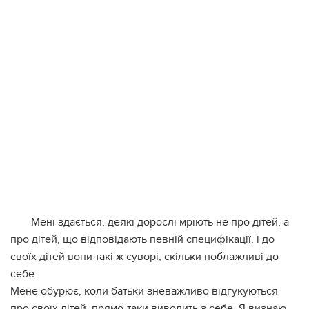
Мені здається, деякі дорослі мріють не про дітей, а
про дітей, що відповідають певній специфікації, і до
своїх дітей вони такі ж суворі, скільки поблажливі до
себе.
Мене обурює, коли батьки зневажливо відгукуються
про своїх дітей, прямо-таки виводить з себе. Я визнаю,