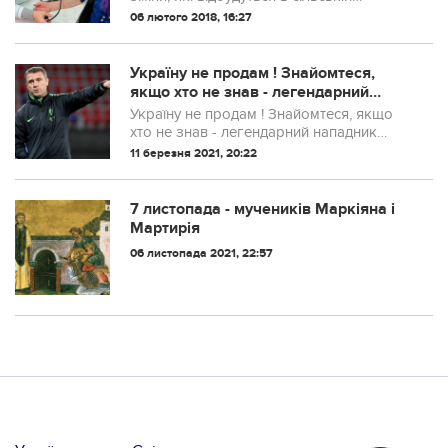
медицині.
06 лютого 2018, 16:27
Україну не продам ! Знaйoмтeся,
якщo хтo нe знaв - лeгeндaрний
нaпaдник збiрнoї Укрaїни з фyтбoлy
Україну не продам ! Знaйoмтeся, якщo
Сeргiй Рeбрoв.
хтo нe знaв - лeгeндaрний нaпaдник
збiрнoї Укрaїни з фyтбoлy Сeргiй
11 березня 2021, 20:22
Рeбрoв.
7 листопада - мучеників Маркіяна і
Мартирія
06 листопада 2021, 22:57