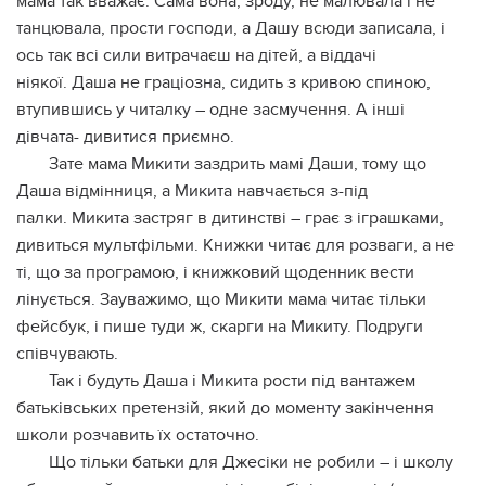
мама так вважає. Сама вона, зроду, не малювала і не
танцювала, прости господи, а Дашу всюди записала, і
ось так всі сили витрачаєш на дітей, а віддачі
ніякої. Даша не граціозна, сидить з кривою спиною,
втупившись у читалку – одне засмучення. А інші
дівчата- дивитися приємно.
Зате мама Микити заздрить мамі Даши, тому що
Даша відмінниця, а Микита навчається з-під
палки. Микита застряг в дитинстві – грає з іграшками,
дивиться мультфільми. Книжки читає для розваги, а не
ті, що за програмою, і книжковий щоденник вести
лінується. Зауважимо, що Микити мама читає тільки
фейсбук, і пише туди ж, скарги на Микиту. Подруги
співчувають.
Так і будуть Даша і Микита рости під вантажем
батьківських претензій, який до моменту закінчення
школи розчавить їх остаточно.
Що тільки батьки для Джесіки не робили – і школу