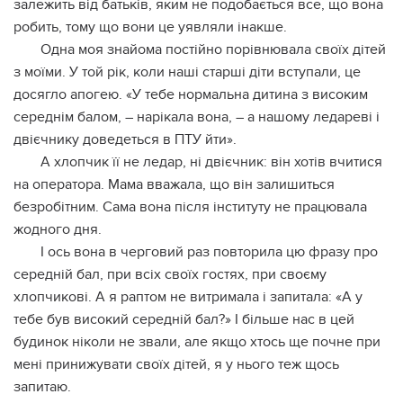
залежить від батьків, яким не подобається все, що вона
робить, тому що вони це уявляли інакше.
Одна моя знайома постійно порівнювала своїх дітей
з моїми. У той рік, коли наші старші діти вступали, це
досягло апогею. «У тебе нормальна дитина з високим
середнім балом, – нарікала вона, – а нашому ледареві і
двієчнику доведеться в ПТУ йти».
А хлопчик її не ледар, ні двієчник: він хотів вчитися
на оператора. Мама вважала, що він залишиться
безробітним. Сама вона після інституту не працювала
жодного дня.
І ось вона в черговий раз повторила цю фразу про
середній бал, при всіх своїх гостях, при своєму
хлопчикові. А я раптом не витримала і запитала: «А у
тебе був високий середній бал?» І більше нас в цей
будинок ніколи не звали, але якщо хтось ще почне при
мені принижувати своїх дітей, я у нього теж щось
запитаю.