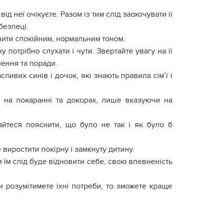
д неї очікуєте. Разом із тим слід заохочувати її
безпеці.
нити спокійним, нормальним тоном.
 потрібно слухати і чути. Звертайте увагу на її
нення та поради.
ливих синів і дочок, які знають правила сім’ї і
я на покаранні та докорах, лише вказуючи на
гайтеся пояснити, що було не так і як було б
 виростити покірну і замкнуту дитину.
и їм слід буде відновити себе, свою впевненість
ви розумітимете їхні потреби, то зможете краще