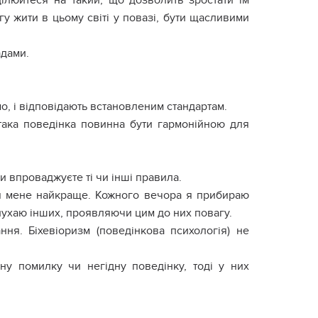
цілюйтеся на такий, що дозволить зростати їм
гу жити в цьому світі у повазі, бути щасливими
адами.
ємо, і відповідають встановленим стандартам.
така поведінка повинна бути гармонійною для
и впроваджуєте ті чи інші правила.
ля мене найкраще. Кожного вечора я прибираю
слухаю інших, проявляючи цим до них повагу.
ня. Біхевіоризм (поведінкова психологія) не
у помилку чи негідну поведінку, тоді у них