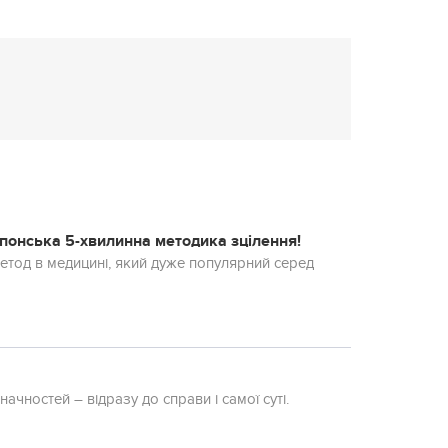
японська 5-хвилинна методика зцілення!
етод в медицині, який дуже популярний серед
начностей – відразу до справи і самої суті.