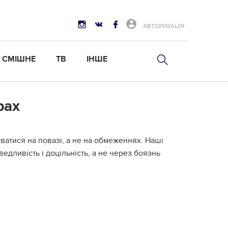
АВТОРИЗАЦІЯ
СМІШНЕ
ТВ
ІНШЕ
рах
ватися на повазі, а не на обмеженнях. Наші
едливість і доцільність, а не через боязнь