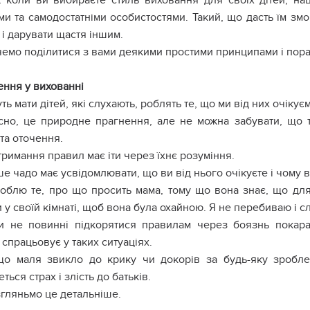
 коли ви вибираєте стиль виховання для своїх дітей, на
ми та самодостатніми особистостями. Такий, що дасть їм змо
і дарувати щастя іншим.
емо поділитися з вами деякими простими принципами і пор
ння у вихованні
уть мати дітей, які слухають, роблять те, що ми від них очіку
сно, це природне прагнення, але не можна забувати, що 
та оточення.
римання правил має іти через їхнє розуміння.
е чадо має усвідомлювати, що ви від нього очікуєте і чому в
облю те, про що просить мама, тому що вона знає, що д
 у своїй кімнаті, щоб вона була охайною. Я не перебиваю і 
и не повинні підкорятися правилам через боязнь покаран
спрацьовує у таких ситуаціях.
що маля звикло до крику чи докорів за будь-яку зроблен
ться страх і злість до батьків.
гляньмо це детальніше.