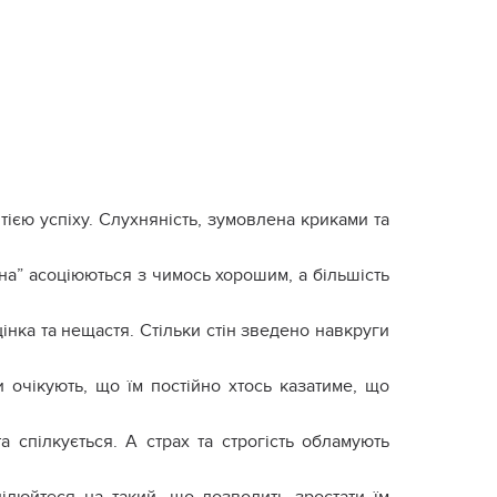
тією успіху. Слухняність, зумовлена криками та
ина” асоціюються з чимось хорошим, а більшість
інка та нещастя. Стільки стін зведено навкруги
ки очікують, що їм постійно хтось казатиме, що
 спілкується. А страх та строгість обламують