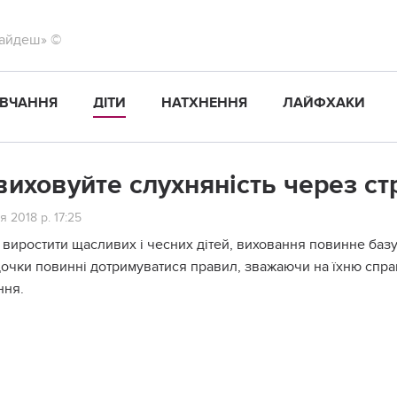
найдеш» ©
ВЧАННЯ
ДІТИ
НАТХНЕННЯ
ЛАЙФХАКИ
виховуйте слухняність через ст
я 2018 р. 17:25
виростити щасливих і чесних дітей, виховання повинне базу
дочки повинні дотримуватися правил, зважаючи на їхню справ
ння.