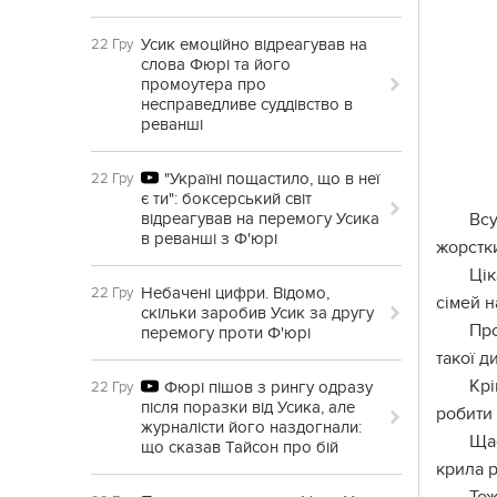
Усик емоційно відреагував на
22 Гру
слова Фюрі та його
промоутера про
несправедливе суддівство в
реванші
"Україні пощастило, що в неї
22 Гру
є ти": боксерський світ
відреагував на перемогу Усика
Всу
в реванші з Ф'юрі
жорстки
Цік
Небачені цифри. Відомо,
22 Гру
сімей н
скільки заробив Усик за другу
Про
перемогу проти Ф'юрі
такої д
Крі
Фюрі пішов з рингу одразу
22 Гру
після поразки від Усика, але
робити 
журналісти його наздогнали:
Щас
що сказав Тайсон про бій
крила р