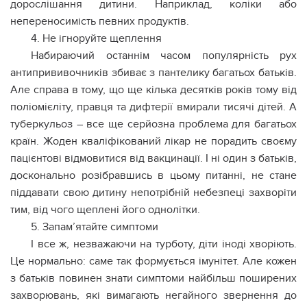
дорослішання дитини. Наприклад, коліки або
непереносимість певних продуктів.
4. Не ігноруйте щеплення
Набираючий останнім часом популярність рух
антипрививочників збиває з пантелику багатьох батьків.
Але справа в тому, що ще кілька десятків років тому від
поліомієліту, правця та дифтерії вмирали тисячі дітей. А
туберкульоз – все ще серйозна проблема для багатьох
країн. Жоден кваліфікований лікар не порадить своєму
пацієнтові відмовитися від вакцинації. І ні один з батьків,
досконально розібравшись в цьому питанні, не стане
піддавати свою дитину непотрібній небезпеці захворіти
тим, від чого щеплені його однолітки.
5. Запам’ятайте симптоми
І все ж, незважаючи на турботу, діти іноді хворіють.
Це нормально: саме так формується імунітет. Але кожен
з батьків повинен знати симптоми найбільш поширених
захворювань, які вимагають негайного звернення до