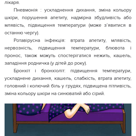
лікаря.
Пневмонія : ускладнення дихання, зміна кольору
шкіри, порушення апетиту, надмірна збудливість або
млявість, підвищення температури (може з’явитися в
останню чергу).
Ротавірусна інфекція: втрата апетиту, млявість,
нервозність, підвищення температури, блювота і
пронос, також можуть спостерігатися нежить, кашель,
западіння родничка (у дітей до року).
Бронхіт і бронхіоліт: підвищення температури,
ускладнене дихання, кашель, слабкість, втрата апетиту,
головний і колючий біль у грудях, підвищена пітливість,
зміна кольору шкіри на синюватий або сірий.