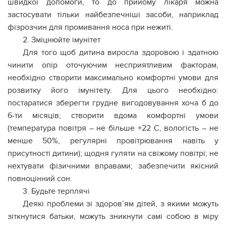
швидкої допомоги, то до прийому лікаря можна
застосувати тільки найбезпечніші засоби, наприклад
фізрозчин для промивання носа при нежиті.
2. Зміцнюйте імунітет
Для того щоб дитина виросла здоровою і здатною
чинити опір оточуючим несприятливим факторам,
необхідно створити максимально комфортні умови для
розвитку його імунітету. Для цього необхідно:
постаратися зберегти грудне вигодовування хоча б до
6-ти місяців; створити вдома комфортні умови
(температура повітря – не більше +22 C, вологість – не
менше 50%, регулярні провітрювання навіть у
присутності дитини); щодня гуляти на свіжому повітрі; не
нехтувати фізичними вправами; забезпечити якісний
повноцінний сон.
3. Будьте терплячі
Деякі проблеми зі здоров’ям дітей, з якими можуть
зіткнутися батьки, можуть зникнути самі собою в міру