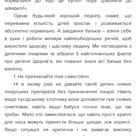
нормально» до «що це було?! пора дзвонити до
швидкої!».
Однак будь-який хороший педіатр скаже, що
переважна кількість дітей зростає і розвивається
абсолютно нормально. А завдання батьків – взяти себе
в руки і робити мінімум найнеобхідніших речей, щоб
виростити здорову і щасливу людину. Ми поговорили з
дитячими лікарями та зібрали 5 найголовніших фактів
про дитяче здоров’я, які повинні знати всі батьки без
винятку.
1. Не призначайте ліки самостійно
Ні в якому разі не давайте своїй дитині ніяких
лікарських препаратів без призначення лікаря. Навіть
якщо сусідському хлопчику вони допомогли при схожих
симптомах, навіть якщо бабуся «точно знає, що так
треба». Мало хто замислюється, що навіть прості краплі
для носа можуть принести більше шкоди, ніж користі.
Якщо ситуація не критична і не вимагає виклику