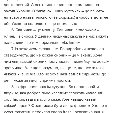
довжелезний. А ось пляцок стає тістечком лише на
заході України. В багатьох інших куточках – це всього-
на-всього назва плаского (за формою) виробу з тіста, не
обов’язково солодкого. І це нормально.
6. Блінчики – це млинці. Блінчики із творжком –
млинці із сиром. У деяких місцинах кажуть на них кажуть
налисники. Це теж нормально, між іншим.
7. Із чізкейком складніше. Бо виробники чізкейків
стверджують, що не кожен сирник – це чізкейк. Хоча
чим львівський сирник поступається чизкейку, не зовсім
зрозуміло. Але що зрозуміло, так це те, що все ж таки
чИзкейк, а не чІз. Хто не хоче називатися сирником, до
речі, може зватися сирним пирогом.
8. Із фрешами зовсім сутужно. Бо важко знайти
людину, яка добровільно казатиме “свіжовичавлений
сік”. Так справді мало хто каже. Але навіщо казати
свіжий фреш? Фреш може бути лише фрешем. Хто не в
курсі, загугліть переклад слова fresh і освіжіть знання