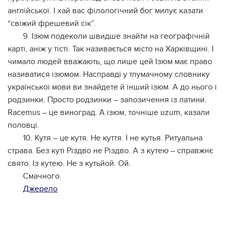
англійської. І хай вас філологічний бог милує казати
“свіжий фрешевий сік”.
9. Ізюм подеколи швидше знайти на географічній
карті, аніж у тісті. Так називається місто на Харківщині. І
чимало людей вважають, що лише цей Ізюм має право
називатися ізюмом. Насправді у тлумачному словнику
української мови ви знайдете й інший ізюм. А до нього і
родзинки. Просто родзинки – запозичення із латини.
Racemus – це виноград. А ізюм, точніше uzum, казали
половці.
10. Кутя – це кутя. Не куття. І не кутья. Ритуальна
страва. Без куті Різдво не Різдво. А з кутею – справжнє
свято. Із кутею. Не з кутьйой. Ой.
Смачного.
Джерело