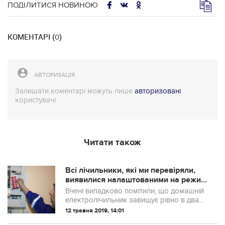
ПОДІЛИТИСЯ НОВИНОЮ
КОМЕНТАРІ (
)
0
АВТОРИЗАЦІЯ
Залишати коментарі можуть лише
авторизовані
користувачі
Читати також
Всі лічильники, які ми перевіряли,
виявилися налаштованими на режим
подвійного тарифу! А Ви свiй
Вчені випадково помітили, що домашній
перeвіpяли?
електролічильник завищує рівно в два
рази.
12 травня 2019, 14:01