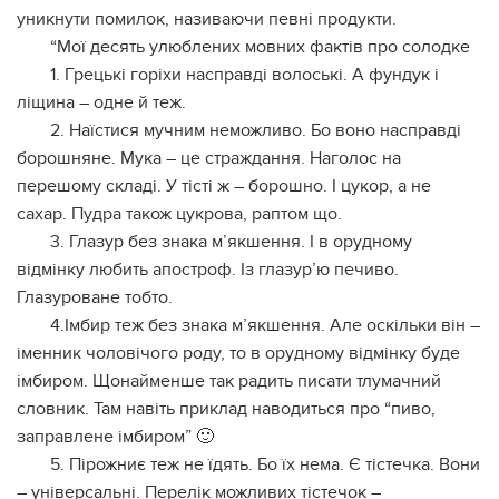
уникнути помилок, називаючи певні продукти.
“Мої десять улюблених мовних фактів про солодке
1. Грецькі горіхи насправді волоські. А фундук і
ліщина – одне й теж.
2. Наїстися мучним неможливо. Бо воно насправді
борошняне. Мука – це страждання. Наголос на
перешому складі. У тісті ж – борошно. І цукор, а не
сахар. Пудра також цукрова, раптом що.
3. Глазур без знака м’якшення. І в орудному
відмінку любить апостроф. Із глазур’ю печиво.
Глазуроване тобто.
4.Імбир теж без знака м’якшення. Але оскільки він –
іменник чоловічого роду, то в орудному відмінку буде
імбиром. Щонайменше так радить писати тлумачний
словник. Там навіть приклад наводиться про “пиво,
заправлене імбиром” 🙂
5. Пірожниє теж не їдять. Бо їх нема. Є тістечка. Вони
– універсальні. Перелік можливих тістечок –