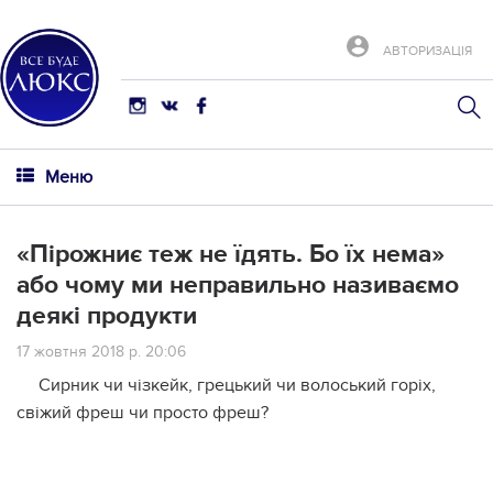
АВТОРИЗАЦІЯ
Меню
«Пірожниє теж не їдять. Бо їх нема»
або чому ми неправильно називаємо
деякі продукти
17 жовтня 2018 р. 20:06
Сирник чи чізкейк, грецький чи волоський горіх,
свіжий фреш чи просто фреш?