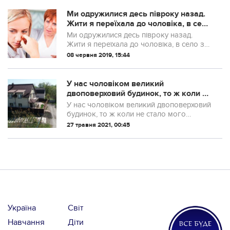
Ми одружилися десь півроку назад.
Жити я переїхала до чоловіка, в село
з великого міста. У нього великий
Ми одружилися десь півроку назад.
будинок. Красота! Все було б добре,
Жити я переїхала до чоловіка, в село з
якби...
великого міста. У нього великий
08 червня 2019, 15:44
будинок, ділянка, майже вся засаджена
фруктовими і ялиновими деревами.
Красота! Жи...
У нас чоловіком великий
двоповерховий будинок, то ж коли не
стало мого батька, ми вирішили
У нас чоловіком великий двоповерховий
маму забрати до себе. Але одного
будинок, то ж коли не стало мого
разу ввечері між нами відбулася
батька, ми вирішили маму забрати до
27 травня 2021, 00:45
серйозна розмова, після якої мама
себе. Але одного разу ввечері між нами
зібрала ва
відбулася серйозна розмова, після якої
ма...
Україна
Світ
Навчання
Діти