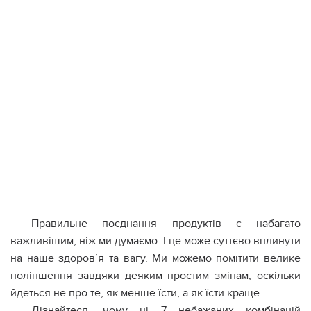
Правильне поєднання продуктів є набагато
важливішим, ніж ми думаємо. І це може суттєво вплинути
на наше здоров’я та вагу. Ми можемо помітити велике
поліпшення завдяки деяким простим змінам, оскільки
йдеться не про те, як менше їсти, а як їсти краще.
Дізнайтеся, чому ці 7 небажаних комбінацій