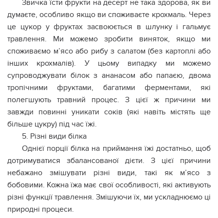
Звичка їсти фрукти на десерт не така здорова, як ви
думаєте, особливо якщо ви споживаєте крохмаль. Через
це цукор у фруктах засвоюється в шлунку і гальмує
травлення. Ми можемо зробити виняток, якщо ми
споживаємо м’ясо або рибу з салатом (без картоплі або
інших крохмалів). У цьому випадку ми можемо
супроводжувати білок з ананасом або папаєю, двома
тропічними фруктами, багатими ферментами, які
полегшують травний процес. З цієї ж причини ми
завжди повинні уникати соків (які навіть містять ще
більше цукру) під час їжі.
5. Різні види білка
Однієї порції білка на приймання їжі достатньо, щоб
дотримуватися збалансованої дієти. З цієї причини
небажано змішувати різні види, такі як м’ясо з
бобовими. Кожна їжа має свої особливості, які активують
різні функції травлення. Змішуючи їх, ми ускладнюємо ці
природні процеси.