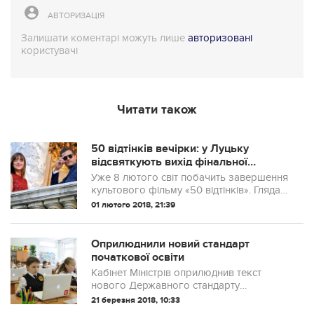
АВТОРИЗАЦІЯ
Залишати коментарі можуть лише
авторизовані
користувачі
Читати також
50 відтінків вечірки: у Луцьку
відсвяткують вихід фінальної
частини еротичного трилеру
Уже 8 лютого світ побачить завершення
культового фільму «50 відтінків». Глядачі
PremierCity мають нагоду побачити
01 лютого 2018, 21:39
фінал на день раніше, 7 лютого.
Оприлюднили новий стандарт
початкової освіти
Кабінет Міністрів оприлюднив текст
нового Державного стандарту
початкової освіти, який був ухвалений
21 березня 2018, 10:33
урядом наприкінці лютого.