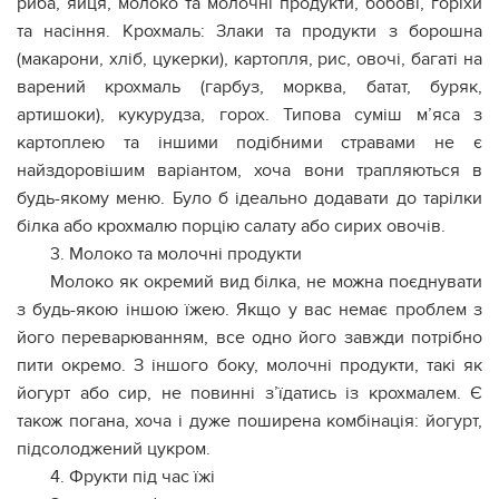
риба, яйця, молоко та молочні продукти, бобові, горіхи
та насіння. Крохмаль: Злаки та продукти з борошна
(макарони, хліб, цукерки), картопля, рис, овочі, багаті на
варений крохмаль (гарбуз, морква, батат, буряк,
артишоки), кукурудза, горох. Типова суміш м’яса з
картоплею та іншими подібними стравами не є
найздоровішим варіантом, хоча вони трапляються в
будь-якому меню. Було б ідеально додавати до тарілки
білка або крохмалю порцію салату або сирих овочів.
3. Молоко та молочні продукти
Молоко як окремий вид білка, не можна поєднувати
з будь-якою іншою їжею. Якщо у вас немає проблем з
його переварюванням, все одно його завжди потрібно
пити окремо. З іншого боку, молочні продукти, такі як
йогурт або сир, не повинні з’їдатись із крохмалем. Є
також погана, хоча і дуже поширена комбінація: йогурт,
підсолоджений цукром.
4. Фрукти під час їжі