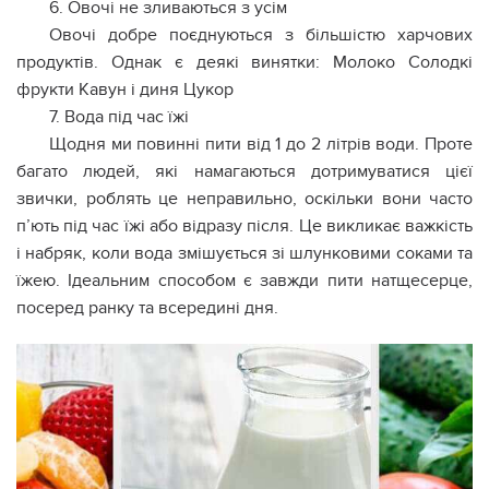
6. Овочі не зливаються з усім
Овочі добре поєднуються з більшістю харчових
продуктів. Однак є деякі винятки: Молоко Солодкі
фрукти Кавун і диня Цукор
7. Вода під час їжі
Щодня ми повинні пити від 1 до 2 літрів води. Проте
багато людей, які намагаються дотримуватися цієї
звички, роблять це неправильно, оскільки вони часто
п’ють під час їжі або відразу після. Це викликає важкість
і набряк, коли вода змішується зі шлунковими соками та
їжею. Ідеальним способом є завжди пити натщесерце,
посеред ранку та всередині дня.