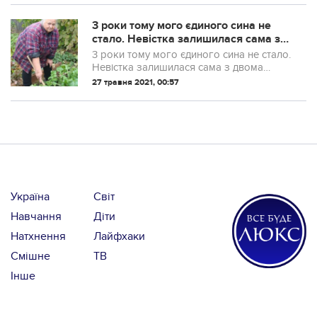
3 роки тому мого єдиного сина не
стало. Невістка залишилася сама з
двома дітьми жити в квартирі, яку ми
3 роки тому мого єдиного сина не стало.
з чоловіком купили Миколі. Ми
Невістка залишилася сама з двома
бачили, що Валентині важко одній,
дітьми жити в квартирі, яку ми з
27 травня 2021, 00:57
адже вона ніде не працювала. Ми
чоловіком купили Миколі. Ми бачили, що
Валентині важко одній, адже вона ніде
не п...
Україна
Світ
Навчання
Діти
Натхнення
Лайфхаки
Смішне
ТВ
Інше