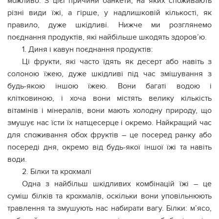
можливо. З цієї причини банкети, на яких споживають
різні види їжі, а гірше, у надлишковій кількості, як
правило, дуже шкідливі. Нижче ми розглянемо
поєднання продуктів, які найбільше шкодять здоров’ю.
1. Диня і кавун поєднання продуктів:
Ці фрукти, які часто їдять як десерт або навіть з
солоною їжею, дуже шкідливі під час змішування з
будь-якою іншою їжею. Вони багаті водою і
клітковиною, і хоча вони містять велику кількість
вітамінів і мінералів, вони мають холодну природу, що
змушує нас їсти їх натщесерце і окремо. Найкращий час
для споживання обох фруктів – це посеред ранку або
посереді дня, окремо від будь-якої іншої їжі та навіть
води.
2. Білки та крохмалі
Одна з найбільш шкідливих комбінацій їжі – це
суміш білків та крохмалів, оскільки вони уповільнюють
травлення та змушують нас набирати вагу. Білки: м’ясо,