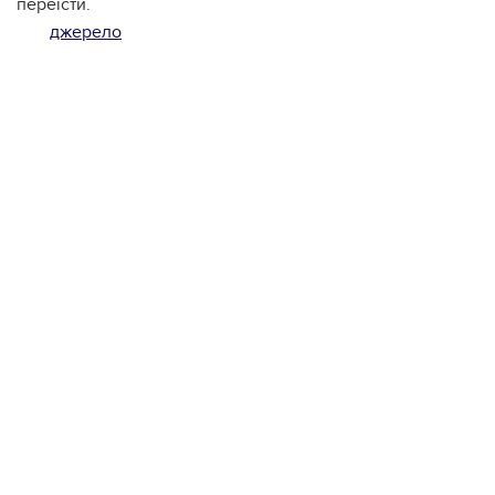
переїсти.
джерело