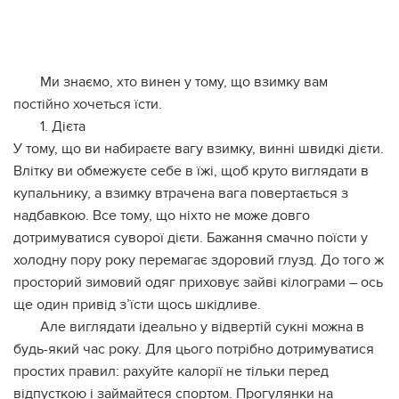
Ми знаємо, хто винен у тому, що взимку вам
постійно хочеться їсти.
1. Дієта
У тому, що ви набираєте вагу взимку, винні швидкі дієти.
Влітку ви обмежуєте себе в їжі, щоб круто виглядати в
купальнику, а взимку втрачена вага повертається з
надбавкою. Все тому, що ніхто не може довго
дотримуватися суворої дієти. Бажання смачно поїсти у
холодну пору року перемагає здоровий глузд. До того ж
просторий зимовий одяг приховує зайві кілограми – ось
ще один привід з’їсти щось шкідливе.
Але виглядати ідеально у відвертій сукні можна в
будь-який час року. Для цього потрібно дотримуватися
простих правил: рахуйте калорії не тільки перед
відпусткою і займайтеся спортом. Прогулянки на