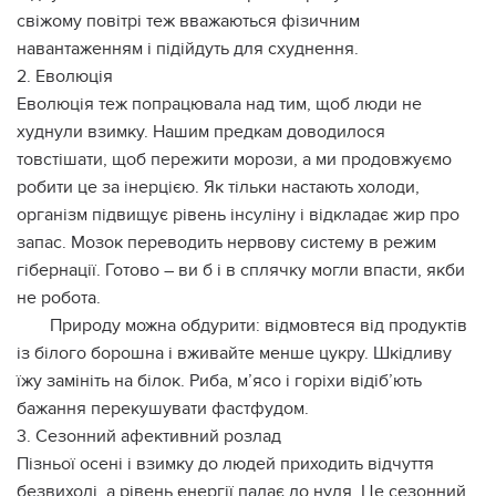
свіжому повітрі теж вважаються фізичним
навантаженням і підійдуть для схуднення.
2. Еволюція
Еволюція теж попрацювала над тим, щоб люди не
худнули взимку. Нашим предкам доводилося
товстішати, щоб пережити морози, а ми продовжуємо
робити це за інерцією. Як тільки настають холоди,
організм підвищує рівень інсуліну і відкладає жир про
запас. Мозок переводить нервову систему в режим
гібернації. Готово – ви б і в сплячку могли впасти, якби
не робота.
Природу можна обдурити: відмовтеся від продуктів
із білого борошна і вживайте менше цукру. Шкідливу
їжу замініть на білок. Риба, м’ясо і горіхи відіб’ють
бажання перекушувати фастфудом.
3. Сезонний афективний розлад
Пізньої осені і взимку до людей приходить відчуття
безвиході, а рівень енергії падає до нуля. Це сезонний