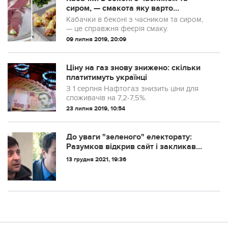
сиром, — смакота яку варто
спробувати.
Кабачки в беконі з часником та сиром,
— це справжня феєрія смаку.
09 липня 2019, 20:09
Ціну на газ знову знижено: скільки
платитимуть українці
З 1 серпня Нафтогаз знизить ціни для
споживачів на 7,2-7,5%.
23 липня 2019, 10:54
До уваги "зеленого" електорату:
Разумков відкрив сайт і закликав
долучатися до "його команди", щоб
13 грудня 2021, 19:36
міняти слуг Зеленського на
державних посадах