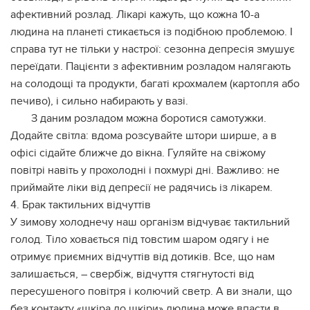
афективний розлад. Лікарі кажуть, що кожна 10-а
людина на планеті стикається із подібною проблемою. І
справа тут не тільки у настрої: сезонна депресія змушує
переїдати. Пацієнти з афективним розладом налягають
на солодощі та продукти, багаті крохмалем (картопля або
печиво), і сильно набирають у вазі.
З даним розладом можна боротися самотужки.
Додайте світла: вдома розсувайте штори ширше, а в
офісі сідайте ближче до вікна. Гуляйте на свіжому
повітрі навіть у прохолодні і похмурі дні. Важливо: не
приймайте ліки від депресії не радячись із лікарем.
4. Брак тактильних відчуттів
У зимову холоднечу наш організм відчуває тактильний
голод. Тіло ховається під товстим шаром одягу і не
отримує приємних відчуттів від дотиків. Все, що нам
залишається, – свербіж, відчуття стягнутості від
пересушеного повітря і колючий светр. А ви знали, що
без контакту «шкіра до шкіри» людина може впасти в