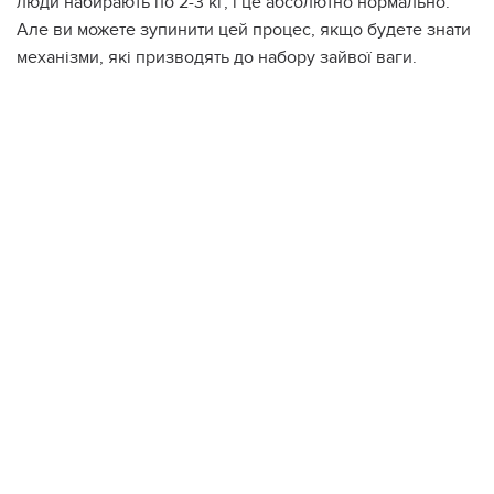
люди набирають по 2-3 кг, і це абсолютно нормально.
Але ви можете зупинити цей процес, якщо будете знати
механізми, які призводять до набору зайвої ваги.