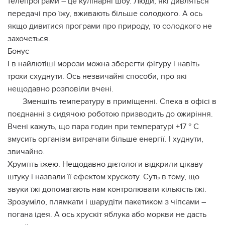
телепрограми – це кулінарні шоу. Люди, які дивляться
передачі про їжу, вживають більше солодкого. А ось
якщо дивитися програми про природу, то солодкого не
захочеться.
Бонус
І в найлютіші морози можна зберегти фігуру і навіть
трохи схуднути. Ось незвичайні способи, про які
нещодавно розповіли вчені.
Зменшіть температуру в приміщенні. Спека в офісі в
поєднанні з сидячою роботою призводить до ожиріння.
Вчені кажуть, що пара годин при температурі +17 ° C
змусить організм витрачати більше енергії. І худнути,
звичайно.
Хрумтіть їжею. Нещодавно дієтологи відкрили цікаву
штуку і назвали її ефектом хрускоту. Суть в тому, що
звуки їжі допомагають нам контролювати кількість їжі.
Зрозуміло, плямкати і шарудіти пакетиком з чіпсами –
погана ідея. А ось хрускіт яблука або моркви не дасть