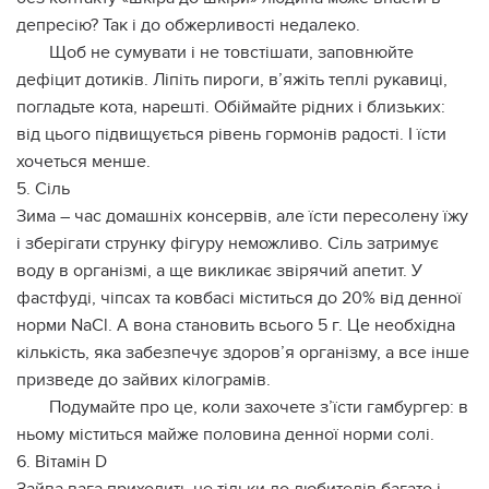
депресію? Так і до обжерливості недалеко.
Щоб не сумувати і не товстішати, заповнюйте
дефіцит дотиків. Ліпіть пироги, в’яжіть теплі рукавиці,
погладьте кота, нарешті. Обіймайте рідних і близьких:
від цього підвищується рівень гормонів радості. І їсти
хочеться менше.
5. Сіль
Зима – час домашніх консервів, але їсти пересолену їжу
і зберігати струнку фігуру неможливо. Сіль затримує
воду в організмі, а ще викликає звірячий апетит. У
фастфуді, чіпсах та ковбасі міститься до 20% від денної
норми NaCl. А вона становить всього 5 г. Це необхідна
кількість, яка забезпечує здоров’я організму, а все інше
призведе до зайвих кілограмів.
Подумайте про це, коли захочете з’їсти гамбургер: в
ньому міститься майже половина денної норми солі.
6. Вітамін D