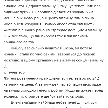
Зайва вага приходить не тільки до любителів багато і
смачно їсти. Дефіцит вітаміну D змушує товстішати без
видимих причин. Особливо дістається жінкам: чим
менше в їхньому раціоні цього вітаміну, тим більша
ймовірність ожиріння. Взимку абсолютна більшість
жителів північних районів страждає дефіцитом вітаміну
D. А все тому, що він виробляється під впливом
сонячного світла.
Якщо у вас сильно лущиться шкіра, ви потієте
ночами і стали погано бачити, зверніться до лікаря:
можливо, вашому організму не вистачає сонця і вітаміну
D.
7. Телевізор
Жителі розвинених країн дивляться телевізор по 242
хвилини на день. А взимку цей час збільшується, адже
на вулиці холодно і нічого робити. Якщо ви жуєте перед
екраном, то отримуєте ще 167 зайвих калорій.
Вчені знайшли найбільш небезпечні для фігури