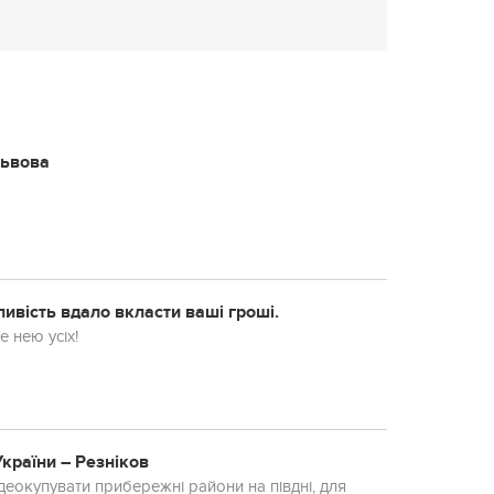
Львова
есня 2018 року: Раки, буде можливість вдало вкласти ваші гроші.
е нею усіх!
країни – Резніков
еокупувати прибережні райони на півдні, для