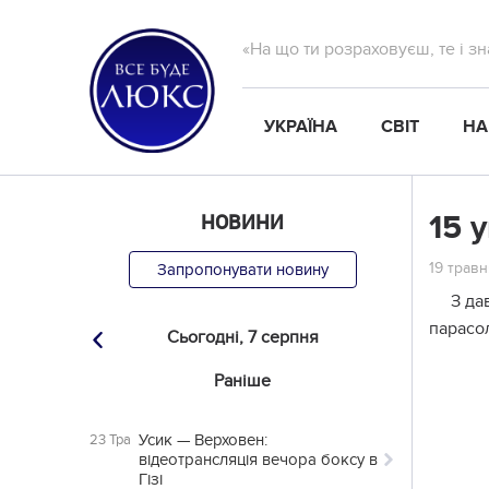
«На що ти розраховуєш, те і з
УКРАЇНА
СВІТ
НА
НОВИНИ
15 
19 травн
Запропонувати новину
З да
парасол
Сьогодні,
7 серпня
Раніше
Усик — Верховен:
23 Тра
відеотрансляція вечора боксу в
Гізі