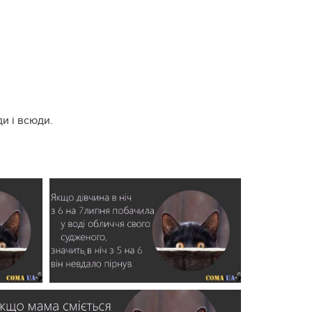
ди і всюди.