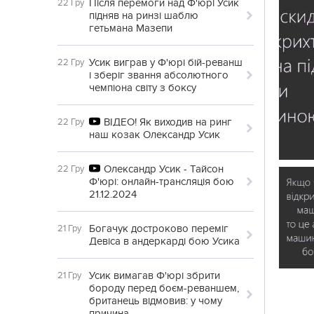
Після перемоги над Ф'юрі Усик
22 Гру
підняв на ринзі шаблю
гетьмана Мазепи
Усик виграв у Ф'юрі бій-реванш
22 Гру
і зберіг звання абсолютного
чемпіона світу з боксу
ВІДЕО! Як виходив на ринг
22 Гру
наш козак Олександр Усик
Олександр Усик - Тайсон
22 Гру
Ф'юрі: онлайн-трансляція бою
21.12.2024
Богачук достроково переміг
21 Гру
Девіса в андеркарді бою Усика
Усик вимагав Ф'юрі збрити
21 Гру
бороду перед боєм-реваншем,
британець відмовив: у чому
причина