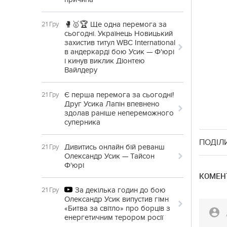
🥊🥇🏆 Ще одна перемога за
21 Гру
сьогодні. Українець Новицький
захистив титул WBC International
в андеркарді бою Усик — Ф'юрі
і кинув виклик Діонтею
Вайлдеру
Є перша перемога за сьогодні!
21 Гру
Друг Усика Лапін впевнено
здолав раніше непереможного
суперника
ПОДІЛ
Дивитись онлайн бій реванш
21 Гру
Олександр Усик — Тайсон
Ф'юрі
КОМЕНТ
За декілька годин до бою
21 Гру
Олександр Усик випустив гімн
«Битва за світло» про борців з
енергетичним терором росії