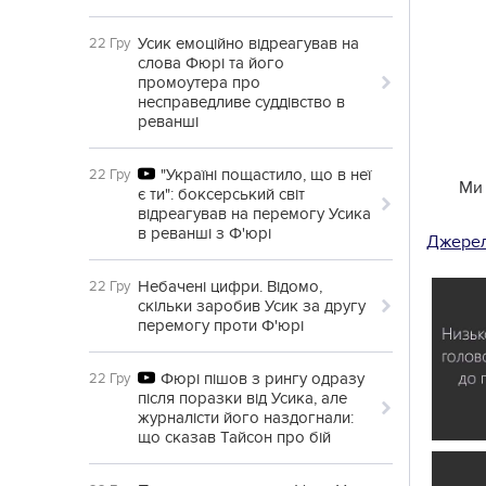
Усик емоційно відреагував на
22 Гру
слова Фюрі та його
промоутера про
несправедливе суддівство в
реванші
"Україні пощастило, що в неї
22 Гру
Ми 
є ти": боксерський світ
відреагував на перемогу Усика
в реванші з Ф'юрі
Джере
Небачені цифри. Відомо,
22 Гру
скільки заробив Усик за другу
перемогу проти Ф'юрі
Фюрі пішов з рингу одразу
22 Гру
після поразки від Усика, але
журналісти його наздогнали:
що сказав Тайсон про бій