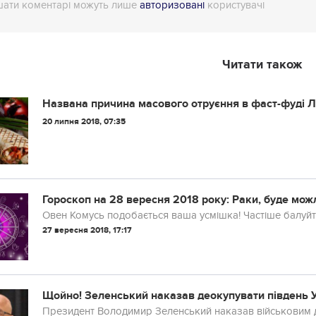
ати коментарі можуть лише
авторизовані
користувачі
Читати також
Названа причина масового отруєння в фаст-фуді 
20 липня 2018, 07:35
Гороскоп на 28 вер
Овен Комусь подобається ваша усмішка! Частіше балуйт
27 вересня 2018, 17:17
Щойно! Зеленський наказав деокупувати південь У
Президент Володимир Зеленський наказав військовим д