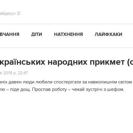
найдеш» ©
ВЧАННЯ
ДІТИ
НАТХНЕННЯ
ЛАЙФХАКИ
українських народних прикмет (
я 2018 р. 22:47
вніх давен люди любили спостерігати за навколишнім світом і
ю – піде дощ. Проспав роботу – чекай зустрічі з шефом.