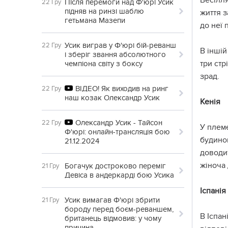
Весілля
Після перемоги над Ф'юрі Усик
22 Гру
підняв на ринзі шаблю
життя з
гетьмана Мазепи
до неї 
Усик виграв у Ф'юрі бій-реванш
22 Гру
В іншій
і зберіг звання абсолютного
три стр
чемпіона світу з боксу
зрад.
ВІДЕО! Як виходив на ринг
22 Гру
наш козак Олександр Усик
Кенія
Олександр Усик - Тайсон
22 Гру
У плем
Ф'юрі: онлайн-трансляція бою
будинок
21.12.2024
доводит
жіноча 
Богачук достроково переміг
21 Гру
Девіса в андеркарді бою Усика
Іспанія
Усик вимагав Ф'юрі збрити
21 Гру
бороду перед боєм-реваншем,
В Іспан
британець відмовив: у чому
причина