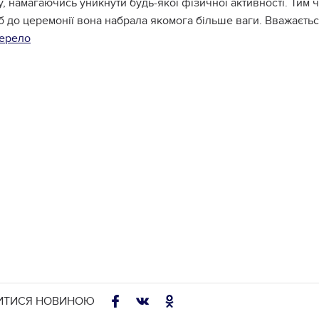
, намагаючись уникнути будь-якої фізичної активності. Тим ч
б до церемонії вона набрала якомога більше ваги. Вважаєтьс
ерело
ИТИСЯ НОВИНОЮ