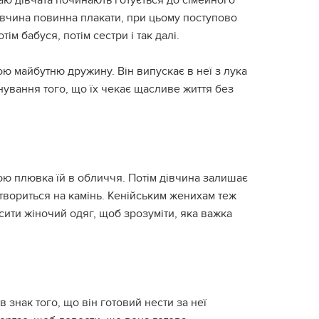
итаю дівчата починають готується до сімейного
дівчина повинна плакати, при цьому поступово
отім бабуся, потім сестри і так далі.
ою майбутню дружину. Він випускає в неї з лука
енування того, що їх чекає щасливе життя без
ою плювка їй в обличчя. Потім дівчина залишає
твориться на камінь. Кенійським женихам теж
сити жіночий одяг, щоб зрозуміти, яка важка
 знак того, що він готовий нести за неї