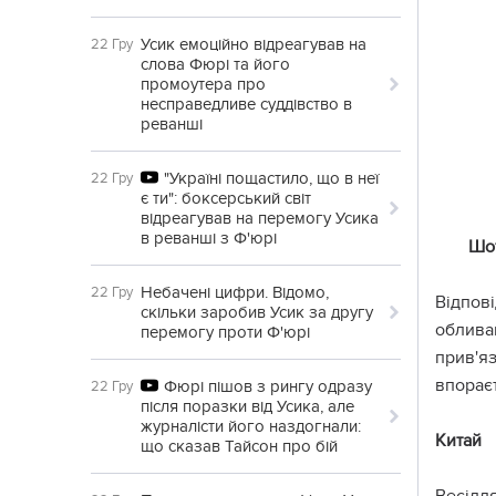
Усик емоційно відреагував на
22 Гру
слова Фюрі та його
промоутера про
несправедливе суддівство в
реванші
"Україні пощастило, що в неї
22 Гру
є ти": боксерський світ
відреагував на перемогу Усика
в реванші з Ф'юрі
Шо
Небачені цифри. Відомо,
22 Гру
Відпові
скільки заробив Усик за другу
обливаю
перемогу проти Ф'юрі
прив'яз
впораєт
Фюрі пішов з рингу одразу
22 Гру
після поразки від Усика, але
журналісти його наздогнали:
Китай
що сказав Тайсон про бій