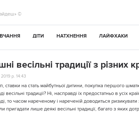
найдеш» ©
ВЧАННЯ
ДІТИ
НАТХНЕННЯ
ЛАЙФХАКИ
шні весільні традиції з різних кр
 2019 р. 14:43
п, ставки на стать майбутньої дитини, покупка першого шматка
ді весільні традиції? Ні, насправді їх предостатньо в усіх краї
ді, то часом нареченому і нареченій доводиться ризикувати
и пригадати лише деякі весільні традиції, багато з яких дот