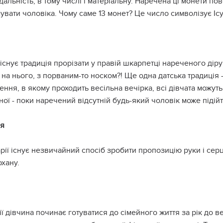
дальність, в тому числі і матеріальну. Наречена ці монети по
увати чоловіка. Чому саме 13 монет? Це число символізує Ісус
 існує традиція прорізати у правій шкарпетці нареченого дір
 на нього, з порваним-то носком?! Ще одна датська традиція
ння, в якому проходить весільна вечірка, всі дівчата можуть
ої - поки наречений відсутній будь-який чоловік може підійти
ія
рії існує незвичайний спосіб зробити пропозицію руки і сер
хану.
ії дівчина починає готуватися до сімейного життя за рік до в