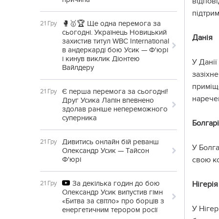
відпові
підтрим
🥊🥇🏆 Ще одна перемога за
21 Гру
сьогодні. Українець Новицький
Данія
захистив титул WBC International
в андеркарді бою Усик — Ф'юрі
і кинув виклик Діонтею
У Данії
Вайлдеру
зазіхне
приміще
Є перша перемога за сьогодні!
21 Гру
наречен
Друг Усика Лапін впевнено
здолав раніше непереможного
суперника
Болгар
Дивитись онлайн бій реванш
21 Гру
У Болга
Олександр Усик — Тайсон
Ф'юрі
свою ко
За декілька годин до бою
21 Гру
Нігерія
Олександр Усик випустив гімн
«Битва за світло» про борців з
У Нігер
енергетичним терором росії