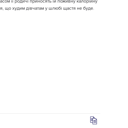
асом її родичі приносять їй поживну калорійну
я, що худим дівчатам у шлюбі щастя не буде.