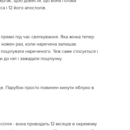
вертає, щоб довести, що вона готова
а і 12 його апостолів.
у прямо під час святкування. Яка жінка тепер
 - кожен раз, коли наречена залишає
 поцілувати нареченого. Теж саме стосується і
 до неї і зажадати поцілунку.
ця. Парубок просто повинен кинути яблуко в
есілля - вона проводить 12 місяців в окремому