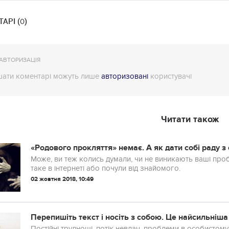
АРІ (
)
0
АВТОРИЗАЦІЯ
ати коментарі можуть лише
авторизовані
користувачі
Читати також
«Родового прокляття» немає. А як дати собі раду 
Може, ви теж колись думали, чи не виникають ваші проб
таке в інтернеті або почули від знайомого.
02 жовтня 2018, 10:49
Перепишіть текст і носіть з собою. Це найсильніша
Постійні труднощі, потік невдач, проблеми в особистому