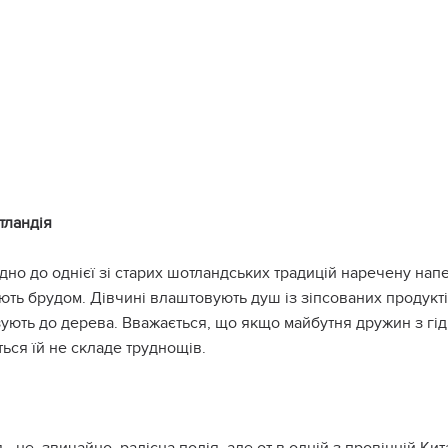
тландія
дно до однієї зі старих шотландських традицій наречену нап
ть брудом. Дівчині влаштовують душ із зіпсованих продуктів, 
ують до дерева. Вважається, що якщо майбутня дружин з гідні
ься їй не складе труднощів.