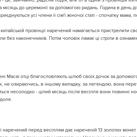
 - це, звичайно, радісна подія, але от в одній з провінцій К
а місяць до церемонії за допомогою ридань. Година в день 
приєднуються усі члени її сім'ї жіночої статі - спочатку мама, п
 китайській провінції наречений намагається пристрелити св
іли без наконечників. Потім чоловік ламає ці стріли в ознам
ені Масаї отці благословляють шлюб своїх дочок за допомог
, не озираючись, в іншому випадку, за легендою, вона пере
ься несолодко - цілий місяць після весілля вони повинні но
доля.
ії наречений перед весіллям дає нареченій 13 золотих монет в