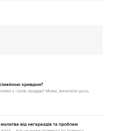
з сімейною кривдою?
леми з гріхів прадіда? Може, вичитали щось
 молитва від негараздів та проблем
 житті – все це може привести до повного