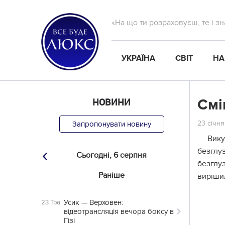
«На що ти розраховуєш, те і з
УКРАЇНА
СВІТ
НА
НОВИНИ
Смі
23 січня
Запропонувати новину
Вику
безглуз
Сьогодні,
6 серпня
безглуз
Раніше
вирішил
Усик — Верховен:
23 Тра
відеотрансляція вечора боксу в
Гізі