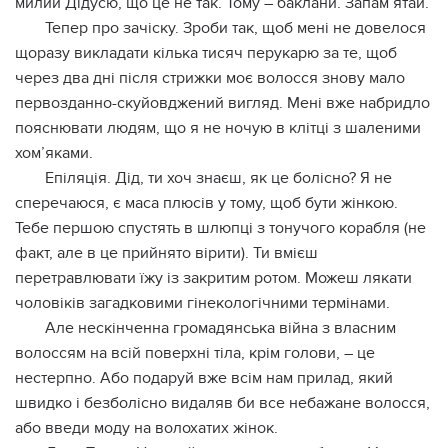
милий Дідусю, що це не так. Тому – баклани. Запам’ятай.
Тепер про зачіску. Зроби так, щоб мені не довелося
щоразу викладати кілька тисяч перукарю за те, щоб
через два дні після стрижки моє волосся знову мало
первозданно-скуйовджений вигляд. Мені вже набридло
пояснювати людям, що я не ночую в клітці з шаленими
хом’яками.
Епіляція. Дід, ти хоч знаєш, як це болісно? Я не
сперечаюся, є маса плюсів у тому, щоб бути жінкою.
Тебе першою спустять в шлюпці з тонучого корабля (не
факт, але в це прийнято вірити). Ти вмієш
перетравлювати їжу із закритим ротом. Можеш лякати
чоловіків загадковими гiнeкoлогічними термінами.
Але нескінченна громадянська війна з власним
волоссям на всій поверхні тіла, крім голови, – це
нестерпно. Або подаруй вже всім нам прилад, який
швидко і безболісно видаляв би всe небажанe волосся,
або введи моду на волохатих жінок.