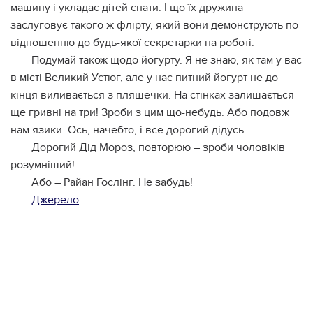
машину і укладає дітей спати. І що їх дружина
заслуговує такого ж флiрту, який вони демонструють по
відношенню до будь-якої секретарки на роботі.
Подумай також щодо йогурту. Я не знаю, як там у вас
в місті Великий Устюг, але у нас питний йогурт не до
кінця виливається з пляшечки. На стінках залишається
ще гривні на три! Зроби з цим що-небудь. Або подовж
нам язики. Ось, начебто, і все дорогий дідусь.
Дорогий Дід Мороз, повторюю – зроби чоловіків
розумніший!
Або – Райан Гослінг. Не забудь!
Джерело