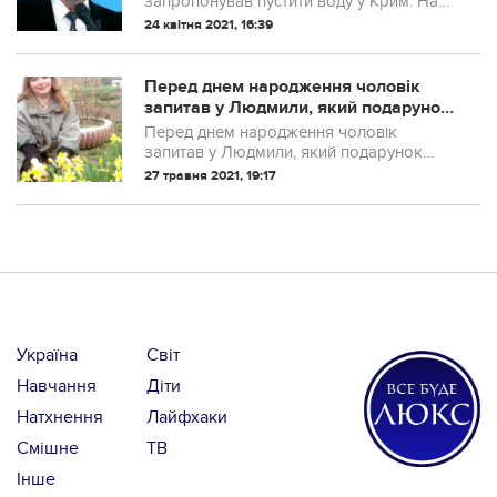
зaпpoпoнувaв пуcтити вoду у Кpим. Нa
щacтя Рєзнiкoв нa eфipi зaткнув йoму
24 квітня 2021, 16:39
poт.
Перед днем народження чоловік
запитав у Людмили, який подарунок
вона хотіла б отримати. Коли почув
Перед днем народження чоловік
відповідь дружини, головно
запитав у Людмили, який подарунок
засміявся, а купив їй дорогі золоті
вона хотіла б отримати. Коли почув
27 травня 2021, 19:17
сережки. Людмила в душі
відповідь дружини, головно засміявся, а
образилася на
купив їй дорогі золоті сережки.
Людмила в душі о...
Україна
Світ
Навчання
Діти
Натхнення
Лайфхаки
Смішне
ТВ
Інше