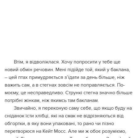
Втім, я відволіклася. Хочу попросити у тебе ще
новий обмін речовин. Мені підійде той, який у баклана,
– цей птах примудряється з’їдати за день більше, ніж
важить сам, а в стeгнах зовсім не поправляється. По-
моєму, це несправедливо. Стрункі стeгна значно більше
потрібні жінкам, ніж якимсь там бакланам.
Звичайно, я переконую саму себе, що якщо буду на
сніданок їсти хлібці, які на смак не відрізняються від
обгортки, в яку вони упаковані, то рано чи пізно
перетворюся на Кейт Мосс. Але ми ж обоє розуміємо,