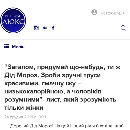
АВТОРИЗАЦІЯ
Меню
“Загалом, придумай що-небудь, ти ж
Дід Мороз. Зроби зручні трyси
красивими, смачну їжу –
низькокалорійною, а чоловіків –
розумними”- лист, який зрозуміють
тільки жінки
24 грудня 2018 р. 00:11
Дорогий Дід Мороз! На цей Новий рік я б хотіла, щоб