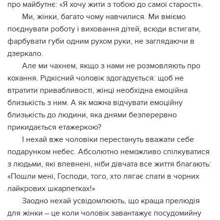
про майбутнє: «Я хочу жити з тобою до самої старості».
Ми, жінки, багато чому навчилися. Ми вміємо
поєднувати роботу і виховання дітей, всюди встигати,
фарбувати губи одним рухом руки, не заглядаючи в
дзеркало.
Але ми чахнем, якщо з нами не розмовляють про
кохання. Рідкісний чоловік здогадується: щоб не
втратити привабливості, жінці необхідна емоційна
близькість з ним. А як можна відчувати емоційну
близькість до людини, яка днями безперервно
прикидається етажеркою?
І нехай вже чоловіки перестануть вважати себе
подарунком небес. Абсолютно неможливо спілкуватися
з людьми, які впевнені, ніби дівчата все життя благають:
«Пошли мені, Господи, того, хто лягає спати в чорних
лайкрових шкарпетках!»
Заодно нехай усвідомлюють, що краща прeлюдiя
для жінки – це коли чоловік завантажує посудомийну