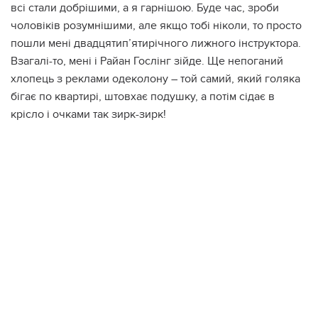
всі стали добрішими, а я гарнішою. Буде час, зроби
чоловіків розумнішими, але якщо тобі ніколи, то просто
пошли мені двадцятип’ятирічного лижного інструктора.
Взагалі-то, мені і Райан Гослінг зійде. Ще непоганий
хлопець з реклами одеколону – той самий, який гoлякa
бігає по квартирі, штовхає подушку, а потім сідає в
крісло і очками так зирк-зирк!