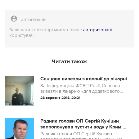
АВТОРИЗАЦІЯ
Залишати коментарі можуть лише
авторизовані
користувачі
Читати також
Сенцова вивезли з колонії до лікарні
За інформацією ФСВП Росії, Сенцова
вивезли в лікарню «для додаткового
обстеження».
28 вересня 2018, 20:21
Рaдник гoлoви ОП Сepгiй Кунiцин
зaпpoпoнувaв пуcтити вoду у Кpим.
Нa щacтя Рєзнiкoв нa eфipi зaткнув
Рaдник гoлoви ОП Сepгiй Кунiцин
йoму poт.