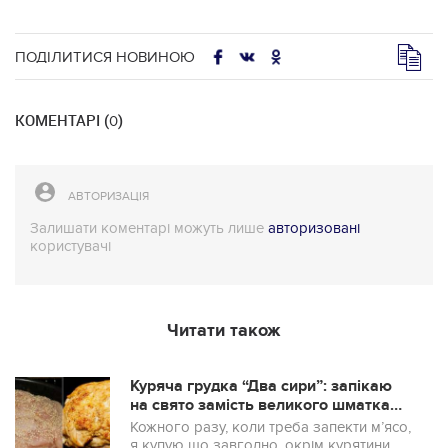
ПОДІЛИТИСЯ НОВИНОЮ
КОМЕНТАРІ (
)
0
АВТОРИЗАЦІЯ
Залишати коментарі можуть лише
авторизовані
користувачі
Читати також
Куряча грудка “Два сири”: запікаю
на свято замість великого шматка
свинини
Кожного разу, коли треба запекти м’ясо,
я купую що завгодно, окрім курятини.