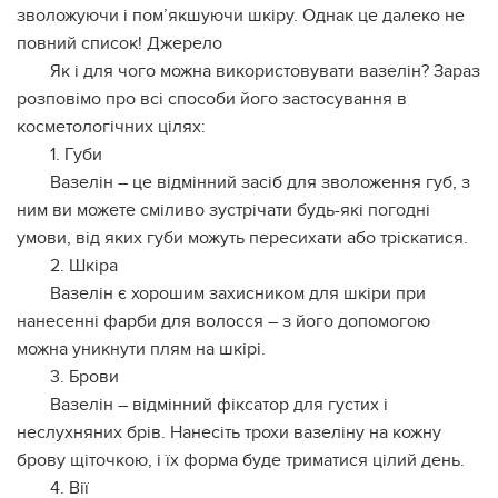
зволожуючи і пом’якшуючи шкіру. Однак це далеко не
повний список! Джерело
Як і для чого можна використовувати вазелін? Зараз
розповімо про всі способи його застосування в
косметологічних цілях:
1. Губи
Вазелін – це відмінний засіб для зволоження губ, з
ним ви можете сміливо зустрічати будь-які погодні
умови, від яких губи можуть пересихати або тріскатися.
2. Шкіра
Вазелін є хорошим захисником для шкіри при
нанесенні фарби для волосся – з його допомогою
можна уникнути плям на шкірі.
3. Брови
Вазелін – відмінний фіксатор для густих і
неслухняних брів. Нанесіть трохи вазеліну на кожну
брову щіточкою, і їх форма буде триматися цілий день.
4. Вії