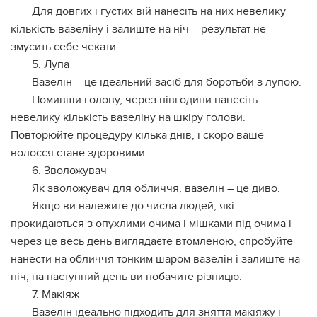
Для довгих і густих вій нанесіть на них невелику
кількість вазеліну і залиште на ніч – результат не
змусить себе чекати.
5. Лупа
Вазелін – це ідеальний засіб для боротьби з лупою.
Помивши голову, через півгодини нанесіть
невелику кількість вазеліну на шкіру голови.
Повторюйте процедуру кілька днів, і скоро ваше
волосся стане здоровими.
6. Зволожувач
Як зволожувач для обличчя, вазелін – це диво.
Якщо ви належите до числа людей, які
прокидаються з опухлими очима і мішками під очима і
через це весь день виглядаєте втомленою, спробуйте
нанести на обличчя тонким шаром вазелін і залиште на
ніч, на наступний день ви побачите різницю.
7. Макіяж
Вазелін ідеально підходить для зняття макіяжу і