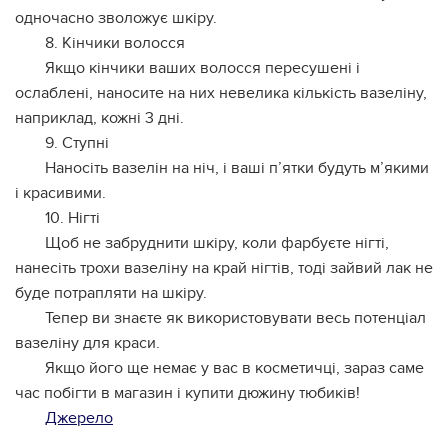
одночасно зволожує шкіру.
8. Кінчики волосся
Якщо кінчики ваших волосся пересушені і
ослаблені, наносите на них невелика кількість вазеліну,
наприклад, кожні 3 дні.
9. Ступні
Наносіть вазелін на ніч, і ваші п’ятки будуть м’якими
і красивими.
10. Нігті
Щоб не забруднити шкіру, коли фарбуєте нігті,
нанесіть трохи вазеліну на край нігтів, тоді зайвий лак не
буде потрапляти на шкіру.
Тепер ви знаєте як використовувати весь потенціал
вазеліну для краси.
Якщо його ще немає у вас в косметичці, зараз саме
час побігти в магазин і купити дюжину тюбиків!
Джерело