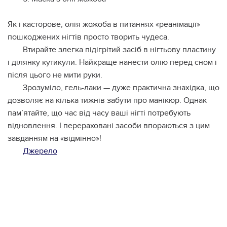
Як і касторове, олія жожоба в питаннях «реанімації»
пошкоджених нігтів просто творить чудеса.
Втирайте злегка підігрітий засіб в нігтьову пластину
і ділянку кутикули. Найкраще нанести олію перед сном і
після цього не мити руки.
Зрозуміло, гель-лаки — дуже практична знахідка, що
дозволяє на кілька тижнів забути про манікюр. Однак
пам’ятайте, що час від часу ваші нігті потребують
відновлення. І перераховані засоби впораються з цим
завданням на «відмінно»!
Джерело