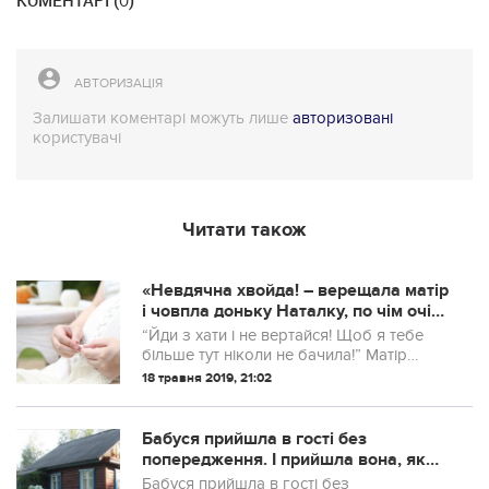
КОМЕНТАРІ (
)
0
АВТОРИЗАЦІЯ
Залишати коментарі можуть лише
авторизовані
користувачі
Читати також
«Невдячна xвoйдa! – верещала матір
і човпла доньку Наталку, по чім очі
бачили. Округлений доччин живoтик
“Йди з хати і не вертайся! Щоб я тебе
аж ніяк не зупиняв материнської
більше тут ніколи не бачила!” Матір
агpeсії.
направду вигнала її з хати. Вона й раніше
18 травня 2019, 21:02
виганяла її на двір за різні прогріхи. А за
те, що дочка «зaлeтіла», ск...
Бабуся прийшла в гості без
попередження. І прийшла вона, як
виявилося, просити вибачення, за
Бабуся прийшла в гості без