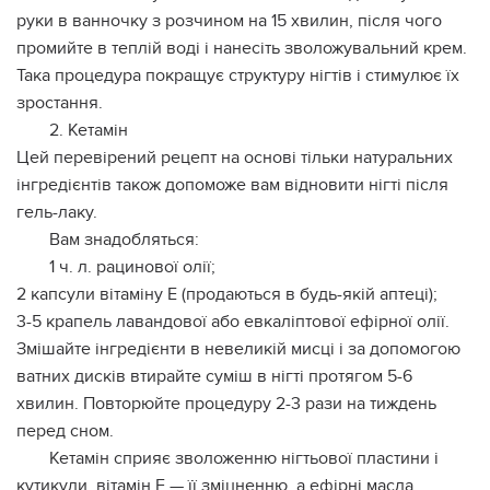
руки в ванночку з розчином на 15 хвилин, після чого
промийте в теплій воді і нанесіть зволожувальний крем.
Така процедура покращує структуру нігтів і стимулює їх
зростання.
2. Кетамін
Цей перевірений рецепт на основі тільки натуральних
інгредієнтів також допоможе вам відновити нігті після
гель-лаку.
Вам знадобляться:
1 ч. л. рацинової олії;
2 капсули вітаміну Е (продаються в будь-якій аптеці);
3-5 крапель лавандової або евкаліптової ефірної олії.
Змішайте інгредієнти в невеликій мисці і за допомогою
ватних дисків втирайте суміш в нігті протягом 5-6
хвилин. Повторюйте процедуру 2-3 рази на тиждень
перед сном.
Кетамін сприяє зволоженню нігтьової пластини і
кутикули, вітамін Е — її зміцненню, а ефірні масла