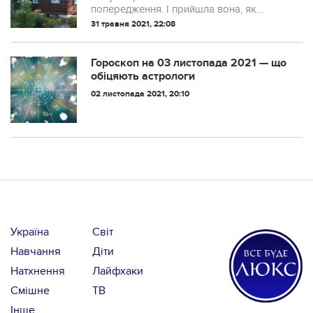
все що робила і говорила. Вона
попередження. І прийшла вона, як
благала забути все погане і обіцяла
виявилося, просити вибачення, за все
31 травня 2021, 22:08
більше ніколи не втручатися в сім'ю
що робила і говорила. Вона благала
моїх
забути все погане і обіцяла більше
ніколи не втручатися...
Гороскоп на 03 листопада 2021 — що
обіцяють астрологи
02 листопада 2021, 20:10
Україна
Світ
Навчання
Діти
Натхнення
Лайфхаки
Смішне
ТВ
Інше