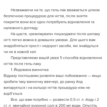
Незважаючи на те, що гель-лак вважається цілком
безпечною процедурою для нігтів, після зняття
покриття вони все одно потребують відновлення та
належного догляду.
На щастя, «реанімувати» пошкоджені після шелаку
нігті легко можна в домашніх умовах. Для цього вам
знадобляться прості і недорогі засоби, які знайдуться
чи не в кожній хаті.
Представляємо вашій увазі 5 способів відновлення
нігтів після гель-лаку.
1. Йодована ванночка
Відразу поспішаємо розвіяти ваші побоювання — якщо
зробити таку ванночку ввечері, до ранку йод
випарується і на кольорі нігтів процедура ніяк не
відіб’ється.
Все, що вам потрібно — розвести 0,5 ст. л. йоду і 2
ст. л. звичайної кухонної солі в 200 мл води. Опустіть