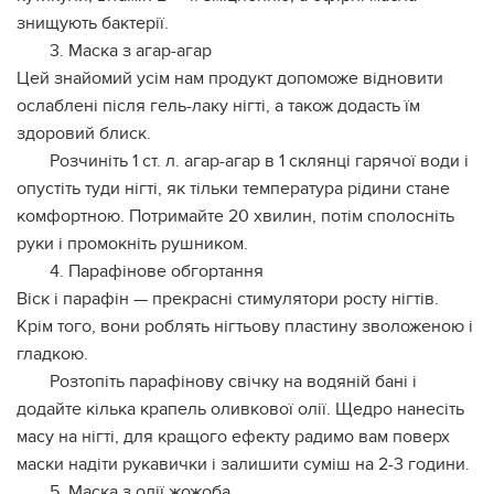
знищують бактерії.
3. Маска з агар-агар
Цей знайомий усім нам продукт допоможе відновити
ослаблені після гель-лаку нігті, а також додасть їм
здоровий блиск.
Розчиніть 1 ст. л. агар-агар в 1 склянці гарячої води і
опустіть туди нігті, як тільки температура рідини стане
комфортною. Потримайте 20 хвилин, потім сполосніть
руки і промокніть рушником.
4. Парафінове обгортання
Віск і парафін — прекрасні стимулятори росту нігтів.
Крім того, вони роблять нігтьову пластину зволоженою і
гладкою.
Розтопіть парафінову свічку на водяній бані і
додайте кілька крапель оливкової олії. Щедро нанесіть
масу на нігті, для кращого ефекту радимо вам поверх
маски надіти рукавички і залишити суміш на 2-3 години.
5. Маска з олії жожоба