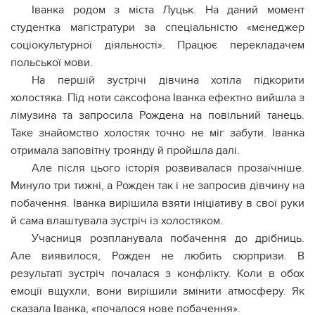
Іванка родом з міста Луцьк. На даний момент
студентка магістратури за спеціальністю «менеджер
соціокультурної діяльності». Працює перекладачем
польської мови.
На першій зустрічі дівчина хотіла підкорити
холостяка. Під ноти саксофона Іванка ефектно вийшла з
лімузина та запросила Рождена на повільний танець.
Таке знайомство холостяк точно не міг забути. Іванка
отримала заповітну троянду й пройшла далі.
Але після цього історія розвивалася прозаїчніше.
Минуло три тижні, а Рожден так і не запросив дівчину на
побачення. Іванка вирішила взяти ініціативу в свої руки
й сама влаштувала зустріч із холостяком.
Учасниця розпланувала побачення до дрібниць.
Але виявилося, Рожден не любить сюрпризи. В
результаті зустріч почалася з конфлікту. Коли в обох
емоції вщухли, вони вирішили змінити атмосферу. Як
сказала Іванка, «почалося нове побачення».