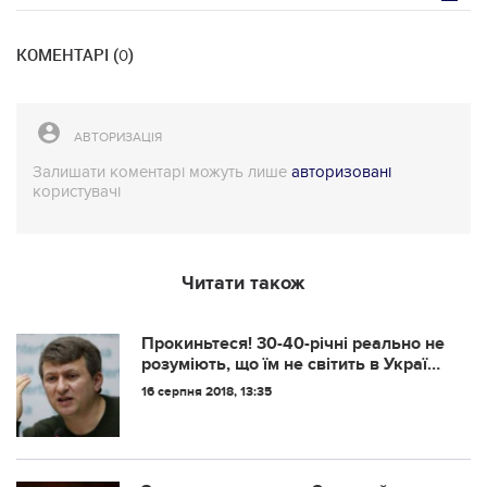
КОМЕНТАРІ (
)
0
АВТОРИЗАЦІЯ
Залишати коментарі можуть лише
авторизовані
користувачі
Читати також
Прокиньтеся! 30-40-річні реально не
розуміють, що їм не світить в Україні
жодна пенсія
16 серпня 2018, 13:35