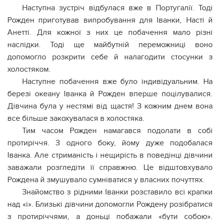
Наступна зустріч відбулася вже в Португалії. Тоді
Рожден приготував випробування для Іванки, Насті й
Анетті. Для кожної з них це побачення мало різні
наслідки. Тоді ще майбутній переможниці воно
допомогло розкрити себе й налагодити стосунки з
холостяком.
Наступне побачення вже було індивідуальним. На
березі океану Іванка й Рожден вперше поцілувалися.
Дівчина була у нестямі від щастя! З кожним днем вона
все більше закохувалася в холостяка.
Тим часом Рожден намагався подолати в собі
протиріччя. З одного боку, йому дуже подобалася
Іванка. Але стриманість і нещирість в поведінці дівчини
заважали розгледіти її справжню. Це відштовхувало
Рождена й змушувало сумніватися у власних почуттях.
Знайомство з рідними Іванки розставило всі крапки
над «і». Близькі дівчини допомогли Рождену розібратися
з протиріччями, а доньці побажали «бути собою».