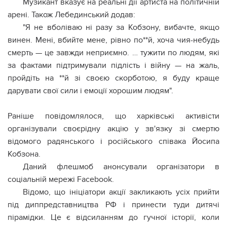
Музикант вказує на реальні дії артиста на політичній
арені. Також Лебединський додав:
"Я не вболіваю ні разу за Кобзону, вибачте, якщо
винен. Мені, вбийте мене, рівно по**й, хоча чия-небудь
смерть — це завжди неприємно. … тужити по людям, які
за фактами підтримували підлість і війну — на жаль,
пройдіть на **й зі своєю скорботою, я буду краще
дарувати свої сили і емоції хорошим людям".
Раніше повідомлялося, що харківські активісти
організували своєрідну акцію у зв'язку зі смертю
відомого радянського і російського співака Йосипа
Кобзона.
Даний флешмоб анонсували організатори в
соціальній мережі Facebook.
Відомо, що ініціатори акції закликають усіх прийти
під диппредставництва РФ і принести туди дитячі
пірамідки. Це є відсиланням до гучної історії, коли