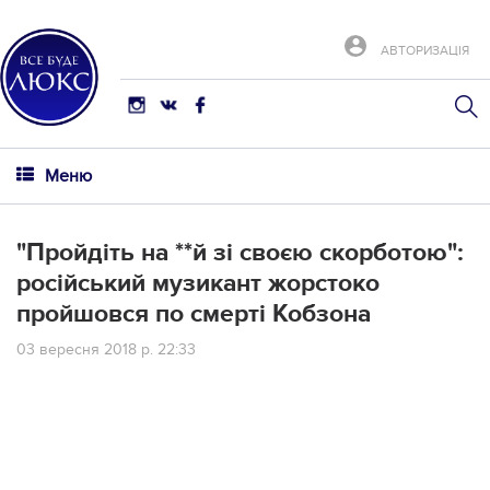
АВТОРИЗАЦІЯ
Меню
"Пройдіть на **й зі своєю скорботою":
російський музикант жорстоко
пройшовся по смерті Кобзона
03 вересня 2018 р. 22:33