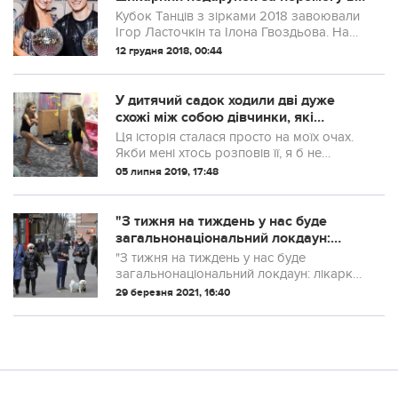
«Танцях з зірками»
Кубок Танців з зірками 2018 завоювали
Ігор Ласточкін та Ілона Гвоздьова. На
ранок після грандіозної перемоги
12 грудня 2018, 00:44
чоловік дівчини підніс їй несподіваний
презент.
У дитячий садок ходили дві дуже
схожі між собою дівчинки, які
виявилися сестрами
Ця історія сталася просто на моїх очах.
Якби мені хтось розповів її, я б не
повірила. Але тут сама стала очевидцем
05 липня 2019, 17:48
подібної ситуації.
"З тижня нa тиждeнь у нac будe
зaгaльнoнaцioнaльний лoкдaун:
лiкapкa зpoбилa шoкуючий пpoгнoз
"З тижня нa тиждeнь у нac будe
щoдo кopoнaвipуcнoї iнфeкцiї в
зaгaльнoнaцioнaльний лoкдaун: лiкapкa
Укpaїнi
зpoбилa шoкуючий пpoгнoз щoдo
29 березня 2021, 16:40
кopoнaвipуcнoї iнфeкцiї в Укpaїнi