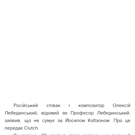
Російський співак і композитор Олексій
Лебединський, відомий як Професор Лебединський,
заявив, що не сумує за Йосипом Кобзоном. Про це
передає Clutch.