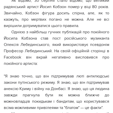
Як відомо, 30 серпня стало відомо, що великий
радянський артист Йосип Кобзон помер у віці 80 років.
Звичайно, Кобзон фігура досить спірна, але, як то
каожуть, про мертвих погано не можна. Але не всі
вирішили дотримуватися цього правила.
Однією з найбільш гучних публікацій про покійного
Йосипа Кобзона став пост російського музиканта
Олексія Лебединського, який використовує псевдонім
Професор Лебединський. На своїй офіційній сторінці в
Facebook він вкрай негативно висловився про
покійного артиста:
"Я знаю точно, що він підтримував люті антилюдські
закони путінського режиму. Я знаю, що він підтримував
анексію Криму і війну на Донбасі. Я знаю, що ця людина
завжди прагнула бути як можна ближче до
можновладців покидькам і бандитам, що користувався
всіма можливими привілеями та "блатом" — це факти".