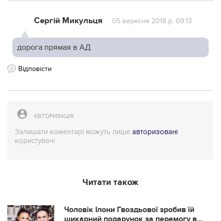
Сергій Микульця
05 вересня 2018 р. 09:13
дорога прямая в АД
Відповісти
АВТОРИЗАЦІЯ
Залишати коментарі можуть лише
авторизовані
користувачі
Читати також
Чоловік Ілони Гвоздьової зробив їй
шикарний подарунок за перемогу в