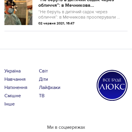
обличчя”: в Мечникова
прооперували 2-річну дівчинку.
“Не беруть в дитячий садок через
обличчя”: в Мечникова прооперували 2-
річну дівчинку.
02 червня 2021, 16:47
Україна
Світ
Навчання
Діти
Натхнення
Лайфхаки
Смішне
ТВ
Інше
Ми в соцмережах