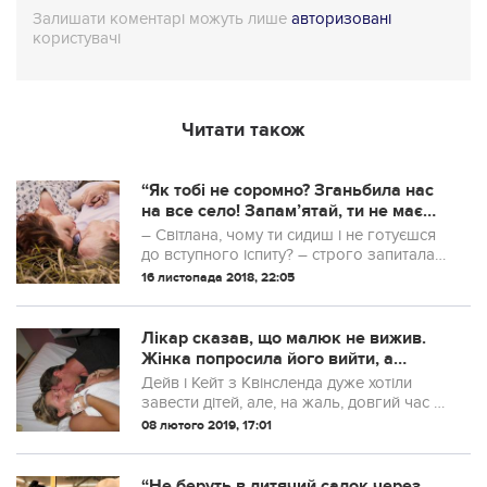
Залишати коментарі можуть лише
авторизовані
користувачі
Читати також
“Як тобі не соромно? Зганьбила нас
на все село! Запам’ятай, ти не маєш
батьків”: у 16 я зaвaгiтнiла і батько
– Світлана, чому ти сидиш і не готуєшся
вивіз мене на вокзал
до вступного іспиту? – строго запитала
мати. – Зараз буду готується, – тихо
16 листопада 2018, 22:05
сказала я і постаралася максимально
втягнути живіт.
Лікар сказав, що малюк не вижив.
Жінка попросила його вийти, а
чоловіка — роздягнутися і лягти до
Дейв і Кейт з Квінсленда дуже хотіли
неї з новонародженим малюком. Те,
завести дітей, але, на жаль, довгий час у
що сталося потім — неймовірно!
них нічого не виходило. І лише після
08 лютого 2019, 17:01
декількох років безплідних спроб
сталося довгоочікувана і радісна подія...
“Не беруть в дитячий садок через