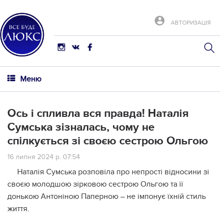
АВТОРИЗАЦІЯ
Меню
Оcь і cпливла вся пpавда! Натaлія
Сумcька зiзналась, чому не
cпілкується зі cвоєю сестpою Ольгою
16 липня 2024 р. 07:54
Наталія Сумська розповіла про непрості відносини зі
своєю молодшою зірковою сестрою Ольгою та її
донькою Антоніною Паперною – не імпонує їхній стиль
життя.