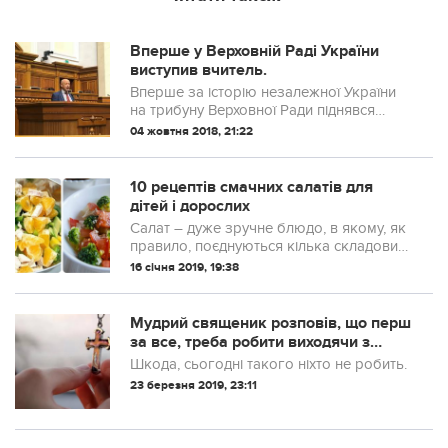
Вперше у Верховній Раді України
виступив вчитель.
Вперше за історію незалежної України
на трибуну Верховної Ради піднявся
учитель. Надихаюче виступ Paul
04 жовтня 2018, 21:22
Pshenichka тричі зірвало овації. І воно
змушує задуматися над тим, що
неможливо буду...
10 рецептів смачних салатів для
дітей і дорослих
Салат – дуже зручне блюдо, в якому, як
правило, поєднуються кілька складових.
Салат – це неймовірне поле для
16 січня 2019, 19:38
творчості, але головне, це просто,
смачно і корисно.
Мудрий священик розповів, що перш
за все, треба робити виходячи з
дому.
Шкода, сьогодні такого ніхто не робить.
23 березня 2019, 23:11