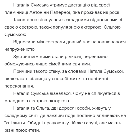
Наталія Сумська утримує дистанцію від своєї
племінниці Антоніни Паперної, яка проживає на росії.
Також вона зіткнулася з складними відносинами зі
своєю сестрою, також популярною акторкою, Ольгою
Сумською.
Відносини між сестрами довгий час наповнювалося
напруженістю.
Зустрічі між ними стали рідкісні, переважно
обмежуючись лише сімейними святами.
Причини такого стану, за словами Наталії Сумської,
включають різницю у способі життя та політичні
переконання.
Наталія Сумська зізналася, чому не спілкується з
молодшою сестрою-акторкою
Наталія та Ольга, дві дорослі особи, живуть у
складному світі, де важливі події постійно впливають на
їхні життя. Обидві працюють у тій же галузі, але мають
різні пріоритети.