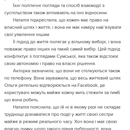
Їхні політичні погляди та спосіб взаємодії з
суспільством також впливають на їхні відносини.
Наталія підкреслила, що кожен має право на
власний шлях і життя, і вона не має наміру нав’язувати
свої уявлення іншим.
Її підхід до життя полягає у вільному виборі, і вона
поважає право інших на такий самий вибір. Цей підхід
конфліктує з поглядами Сумської, яка також відстоює
свою автономію і право на власні рішення.
Акторка зазначила, що вони не спілкуються також
по телефону. Вона зауважила, що весь життєвий шлях
Ольги ретельно відтворюється на Facebook, де
користувачі можуть майже кожну мить стежити за тим6
що вона робить.
Наталія пояснила, що їй ні в якому разі не складає
труднощі дізнаватися про події у житті своєї сестри
майже в режимі реального часу. Хоч вона і має свою
власну думку щодо такого рівня публічності, вона