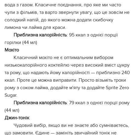
вода з газом. Класичне поєднання, про яке ми часто
чули з фільмів, та варто звернути увагу, що це зовсім не
солодкий напій, до якого можна додати скибочку
лимона чи лайма для краси.
Приблизна калорійність
: 95 ккал з однієї порції
горілки (44 мл)
Мохіто
Класичний мохіто не є оптимальним вибором
низькокалорійного коктейлю через високий вміст цукру
та рому, що надають йому калорійності — приблизно 240
ккал. Проте це можна виправити. Просто візьміть трохи
рому з соком лайма, додайте м'яту та додайте Sprite Zero
Sugar.
Приблизна калорійність
: 79 ккал з однієї порції рому
(44 мл)
Джин-тонік
Чудовий вибір, якщо ви не знаєте або сумніваєтесь,
що замовити. Єдине — замініть звичайний тонік не