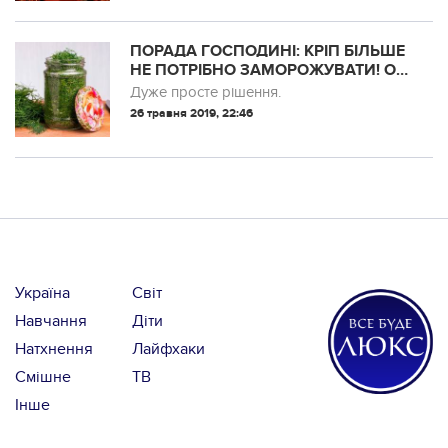
ПОРАДА ГОСПОДИНІ: КРІП БІЛЬШЕ
НЕ ПОТРІБНО ЗАМОРОЖУВАТИ! ОТ
ЯК ЗАКРИТИ ЙОГО У БАНКУ
Дуже просте рішення.
26 травня 2019, 22:46
Україна
Світ
Навчання
Діти
Натхнення
Лайфхаки
Смішне
ТВ
Інше