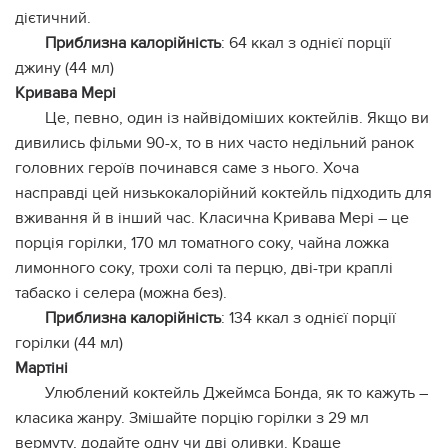
дієтичний.
Приблизна калорійність
: 64 ккал з однієї порції
джину (44 мл)
Кривава Мері
Це, певно, один із найвідоміших коктейлів. Якщо ви
дивились фільми 90-х, то в них часто недільний ранок
головних героїв починався саме з нього. Хоча
насправді цей низькокалорійний коктейль підходить для
вживання й в інший час. Класична Кривава Мері – це
порція горілки, 170 мл томатного соку, чайна ложка
лимонного соку, трохи солі та перцю, дві-три краплі
табаско і селера (можна без).
Приблизна калорійність
: 134 ккал з однієї порції
горілки (44 мл)
Мартіні
Улюблений коктейль Джеймса Бонда, як то кажуть –
класика жанру. Змішайте порцію горілки з 29 мл
вермуту, додайте одну чи дві оливки. Краще