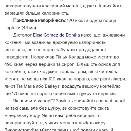
використовувати класичний мартіні, адже в інших його
варіаціях більша калорійність.
Приблизна калорійність:
120 ккал з однієї порції
горілки (44 мл)
Дієтолог
Elisa Gomez de Bonilla
каже, що, вживаючи
коктейлі, ми зазвичай враховуємо калорійність
алкоголю, але не варто забувати про додаткові
інгредієнти. Наприклад Пінья Колада може містити до
490 ккал через вершки та сироп. Більшість основ для
коктейлів, таких як джин, горілка, ром, віскі чи текіла,
містять не менш ніж 100 ккал на порцію, але різні лікери,
як-от Tia Maria або Baileys, додадуть вашому коктейлю
ще 170 ккал на порцію через вміст цукру та вершків.
Як знизити калорії? Замініть звичайні газовані напої
на такі самі, але без цукру, використовуйте сік та
мінеральну воду. Якщо вам треба вершки, то
використовуйте ті, у яких менша кількість жиру.
Використовуйте м’яту та лайм, щоб додати смаку, й