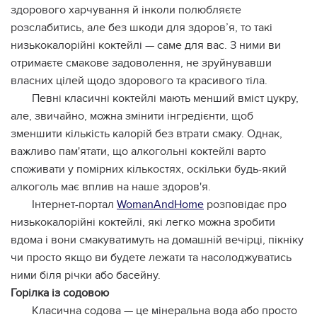
здорового харчування й інколи полюбляєте
розслабитись, але без шкоди для здоров’я, то такі
низькокалорійні коктейлі — саме для вас. З ними ви
отримаєте смакове задоволення, не зруйнувавши
власних цілей щодо здорового та красивого тіла.
Певні класичні коктейлі мають менший вміст цукру,
але, звичайно, можна змінити інгредієнти, щоб
зменшити кількість калорій без втрати смаку. Однак,
важливо пам'ятати, що алкогольні коктейлі варто
споживати у помірних кількостях, оскільки будь-який
алкоголь має вплив на наше здоров'я.
Інтернет-портал
WomanAndHome
розповідає про
низькокалорійні коктейлі, які легко можна зробити
вдома і вони смакуватимуть на домашній вечірці, пікніку
чи просто якщо ви будете лежати та насолоджуватись
ними біля річки або басейну.
Горілка із содовою
Класична содова — це мінеральна вода або просто