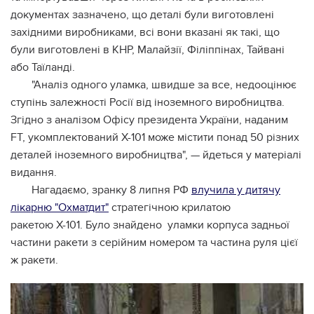
документах зазначено, що деталі були виготовлені
західними виробниками, всі вони вказані як такі, що
були виготовлені в КНР, Малайзії, Філіппінах, Тайвані
або Таїланді.
"Аналіз одного уламка, швидше за все, недооцінює
ступінь залежності Росії від іноземного виробництва.
Згідно з аналізом Офісу президента України, наданим
FT, укомплектований Х-101 може містити понад 50 різних
деталей іноземного виробництва", — йдеться у матеріалі
видання.
Нагадаємо, зранку 8 липня РФ
влучила у дитячу
лікарню "Охматдит"
стратегічною крилатою
ракетою Х-101. Було знайдено уламки корпуса задньої
частини ракети з серійним номером та частина руля цієї
ж ракети.