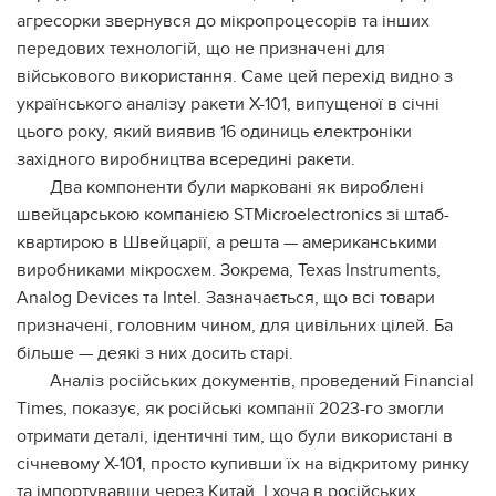
агресорки звернувся до мікропроцесорів та інших
передових технологій, що не призначені для
військового використання. Саме цей перехід видно з
українського аналізу ракети Х-101, випущеної в січні
цього року, який виявив 16 одиниць електроніки
західного виробництва всередині ракети.
Два компоненти були марковані як вироблені
швейцарською компанією STMicroelectronics зі штаб-
квартирою в Швейцарії, а решта — американськими
виробниками мікросхем. Зокрема, Texas Instruments,
Analog Devices та Intel. Зазначається, що всі товари
призначені, головним чином, для цивільних цілей. Ба
більше — деякі з них досить старі.
Аналіз російських документів, проведений Financial
Times, показує, як російські компанії 2023-го змогли
отримати деталі, ідентичні тим, що були використані в
січневому Х-101, просто купивши їх на відкритому ринку
та імпортувавши через Китай. І хоча в російських