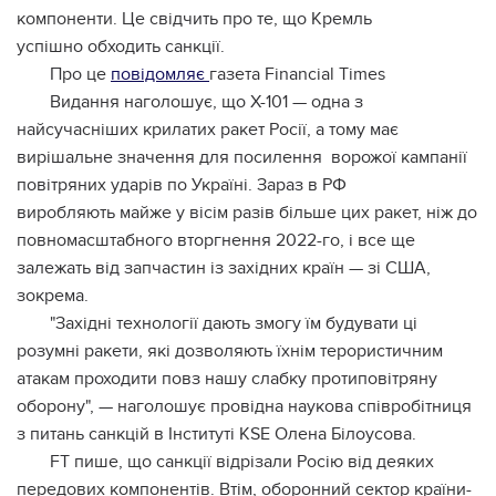
компоненти. Це свідчить про те, що Кремль
успішно обходить санкції.
Про це
повідомляє
газета Financial Times
Видання наголошує, що Х-101 — одна з
найсучасніших крилатих ракет Росії, а тому має
вирішальне значення для посилення ворожої кампанії
повітряних ударів по Україні. Зараз в РФ
виробляють майже у вісім разів більше цих ракет, ніж до
повномасштабного вторгнення 2022-го, і все ще
залежать від запчастин із західних країн — зі США,
зокрема.
"Західні технології дають змогу їм будувати ці
розумні ракети, які дозволяють їхнім терористичним
атакам проходити повз нашу слабку протиповітряну
оборону", — наголошує провідна наукова співробітниця
з питань санкцій в Інституті KSE Олена Білоусова.
FT пише, що санкції відрізали Росію від деяких
передових компонентів. Втім, оборонний сектор країни-