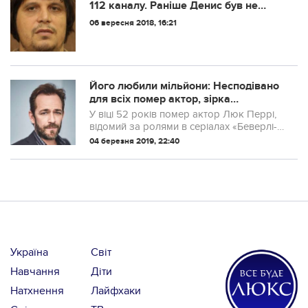
112 каналу. Раніше Денис був не
стрижений і одягнений як попало, а
06 вересня 2018, 16:21
ще…”
Його любили мільйони: Несподівано
для всіх помер актор, зірка
культового серіалу “Беверлі-Хіллз”
У віці 52 років помер актор Люк Перрі,
відомий за ролями в серіалах «Беверлі-
Хіллз, 90210» і «Рівердейл».
04 березня 2019, 22:40
Україна
Світ
Навчання
Діти
Натхнення
Лайфхаки