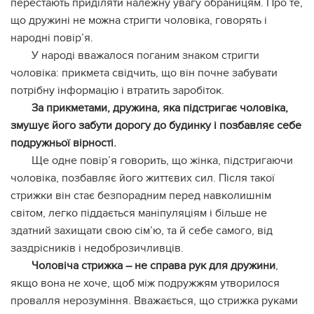
перестають приділяти належну увагу обраницям. Про те,
що дружині не можна стригти чоловіка, говорять і
народні повір’я.
У народі вважалося поганим знаком стригти
чоловіка: прикмета свідчить, що він почне забувати
потрібну інформацію і втратить заробіток.
За прикметами, дружина, яка підстригає чоловіка,
змушує його забути дорогу до будинку і позбавляє себе
подружньої вірності.
Ще одне повір’я говорить, що жінка, підстригаючи
чоловіка, позбавляє його життєвих сил. Після такої
стрижки він стає безпорадним перед навколишнім
світом, легко піддається маніпуляціям і більше не
здатний захищати свою сім’ю, та й себе самого, від
заздрісників і недоброзичливців.
Чоловіча стрижка – не справа рук для дружини
,
якщо вона не хоче, щоб між подружжям утворилося
провалля нерозуміння. Вважається, що стрижка руками