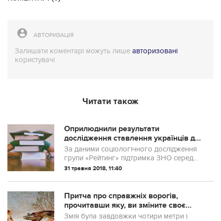
АВТОРИЗАЦІЯ
Залишати коментарі можуть лише
авторизовані
користувачі
Читати також
Оприлюднили результати
дослідження ставлення українців до
ЗНО
За даними соціологічного дослідження
групи «Рейтинг» підтримка ЗНО серед
населення за 10 років підвищилась від
31 травня 2018, 11:40
25 % у травні 2008 року до 52 %
цьогоріч.
Притча про справжніх ворогів,
прочитавши яку, ви зміните своє
життя назавжди
Змія була завдовжки чотири метри і