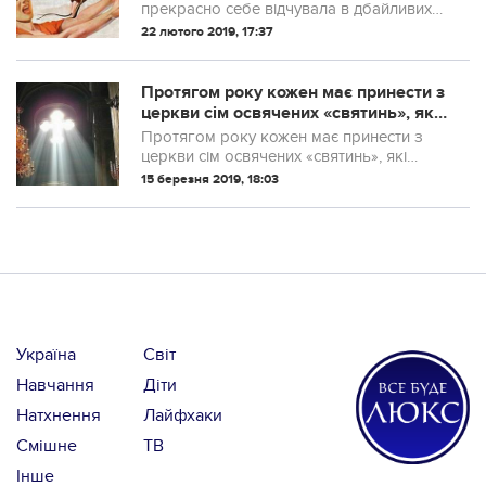
прекрасно себе відчувала в дбайливих
руках.
22 лютого 2019, 17:37
Протягом року кожен має принести з
церкви сім освячених «святинь», які
охоронятимуть вас і ваш дім від усіх
Протягом року кожен має принести з
бід, проблем та негараздів
церкви сім освячених «святинь», які
охоронятимуть вас і ваш дім:
15 березня 2019, 18:03
«водохресну воду — на здоров’я та
очищення людей, стрітенські свічки — на
захист і очищ...
Україна
Світ
Навчання
Діти
Натхнення
Лайфхаки
Смішне
ТВ
Інше