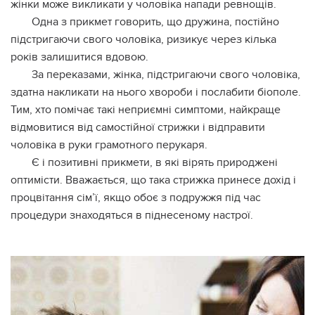
жінки може викликати у чоловіка напади ревнощів.
Одна з прикмет говорить, що дружина, постійно
підстригаючи свого чоловіка, ризикує через кілька
років залишитися вдовою.
За переказами, жінка, підстригаючи свого чоловіка,
здатна накликати на нього хвороби і послабити біополе.
Тим, хто помічає такі неприємні симптоми, найкраще
відмовитися від самостійної стрижки і відправити
чоловіка в руки грамотного перукаря.
Є і позитивні прикмети, в які вірять природжені
оптимісти. Вважається, що така стрижка принесе дохід і
процвітання сім’ї, якщо обоє з подружжя під час
процедури знаходяться в піднесеному настрої.