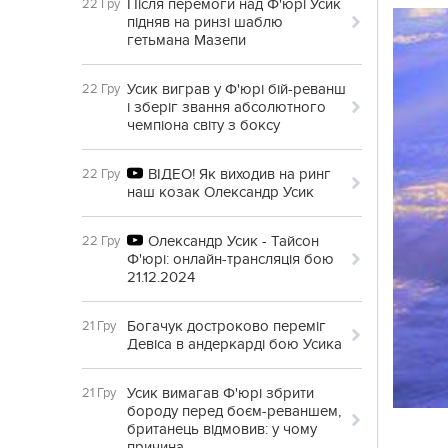
Після перемоги над Ф'юрі Усик
22 Гру
підняв на ринзі шаблю
гетьмана Мазепи
Усик виграв у Ф'юрі бій-реванш
22 Гру
і зберіг звання абсолютного
чемпіона світу з боксу
ВІДЕО! Як виходив на ринг
22 Гру
наш козак Олександр Усик
Олександр Усик - Тайсон
22 Гру
Ф'юрі: онлайн-трансляція бою
21.12.2024
Богачук достроково переміг
21 Гру
Девіса в андеркарді бою Усика
Усик вимагав Ф'юрі збрити
21 Гру
бороду перед боєм-реваншем,
британець відмовив: у чому
причина