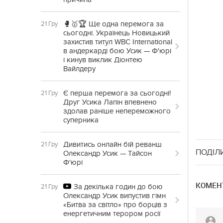
🥊🥇🏆 Ще одна перемога за
21 Гру
сьогодні. Українець Новицький
захистив титул WBC International
в андеркарді бою Усик — Ф'юрі
і кинув виклик Діонтею
Вайлдеру
Є перша перемога за сьогодні!
21 Гру
Друг Усика Лапін впевнено
здолав раніше непереможного
суперника
Дивитись онлайн бій реванш
21 Гру
ПОДІЛ
Олександр Усик — Тайсон
Ф'юрі
КОМЕНТ
За декілька годин до бою
21 Гру
Олександр Усик випустив гімн
«Битва за світло» про борців з
енергетичним терором росії