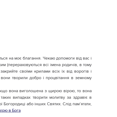
ться на моє благання. Чекаю допомоги від вас і
им (перераховуються всі імена родичів, в тому
, закрийте своїми крилами всіх їх від ворогів і
 вони творили добро і процвітання в земному
Якщо вона виголошена з щирою вірою, то вона
таких випадках творити молитву за здравіє в
ої Богородиці або інших Святих. Слід пам’ятати,
вірю в Бога