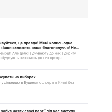
вуйтеся, це правда! Мені колись одна
моції. Але деякі відчувають до них відкриту
пробуджують ненависть до цих прекра...
осувати на виборах
чу дільницю в Будинок офіцерів в Києві без
 забув назву своєї партії під час виступу