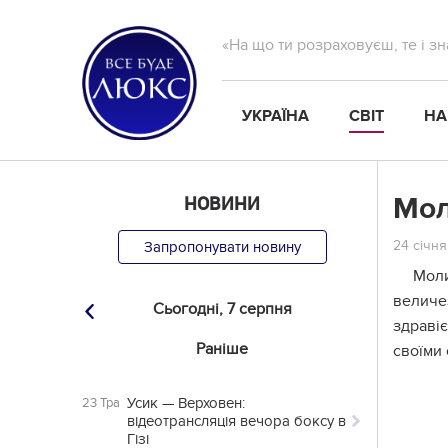
«На що ти розраховуєш, те і з
УКРАЇНА
СВІТ
НА
НОВИНИ
Мол
24 січня
Запропонувати новину
Моли
величез
Сьогодні,
7 серпня
здравіє
Раніше
своїми 
Усик — Верховен:
23 Тра
відеотрансляція вечора боксу в
Гізі