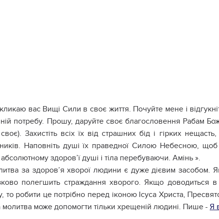
кликаю вас Вищі Сили в своє життя. Почуйте мене і відгукні
 ній потребу. Прошу, даруйте своє благословення Рабам Бож
 своє). Захистіть всіх їх від страшних бід і гірких нещасть
сників. Наповніть душі їх праведної Силою Небесною, щоб
в абсолютному здоров’ї душі і тіла перебуваючи. Амінь ».
итва за здоров’я хворої людини є дуже дієвим засобом. 
зково полегшить страждання хворого. Якщо доводиться в 
, то робити це потрібно перед іконою Ісуса Христа, Пресвят
а молитва може допомогти тільки хрещеній людині. Пише -
Я 