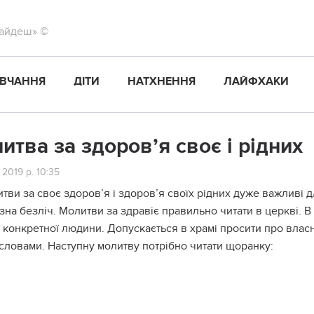
найдеш» ©
ВЧАННЯ
ДІТИ
НАТХНЕННЯ
ЛАЙФХАКИ
итва за здоров’я своє і рідних
 2019 р. 10:35
тви за своє здоров’я і здоров’я своїх рідних дуже важливі д
на безліч. Молитви за здравіє правильно читати в церкві. В
 конкретної людини. Допускається в храмі просити про власн
словами. Наступну молитву потрібно читати щоранку: