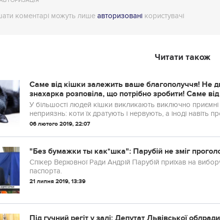
АВТОРИЗАЦІЯ
ати коментарі можуть лише
авторизовані
користувачі
Читати також
Саме від кішки залежить ваше благополуччя! Не ди
знахарка розповіла, що потрібно зробити! Саме від кішки залежить ваше благополуччя! Не
дивуйтеся, це правда!
У більшості людей кішки викликають виключно приємні е
неприязнь: коти їх дратують і нервують, а іноді навіть 
06 лютого 2019, 22:07
"Без бумажки ты как*шка": Парубій не зміг прогол
Спікер Верховної Ради Андрій Парубій приїхав на вибор
паспорта.
21 липня 2019, 13:39
Під гучний регіт у залі: Депутат Львівської облради