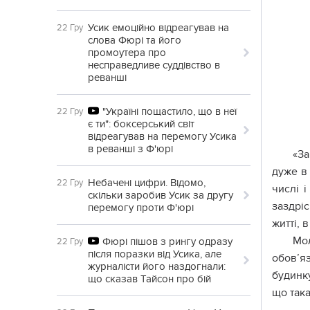
Усик емоційно відреагував на
22 Гру
слова Фюрі та його
промоутера про
несправедливе суддівство в
реванші
"Україні пощастило, що в неї
22 Гру
є ти": боксерський світ
відреагував на перемогу Усика
в реванші з Ф'юрі
«За
дуже в
Небачені цифри. Відомо,
22 Гру
числі і
скільки заробив Усик за другу
заздрі
перемогу проти Ф'юрі
житті, 
Мол
Фюрі пішов з рингу одразу
22 Гру
після поразки від Усика, але
обов’я
журналісти його наздогнали:
будинку
що сказав Тайсон про бій
що так