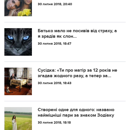
30 липня 2018, 20:40
Батько мало не посивів від страху, а
я зрадів як слон…
30 липня 2018, 18:47
Сусідка: «Ти про матір за 12 років не
згадав жодного разу, а тепер за
спадщиною з’явився?»
30 липня 2018, 18:43
Створені одне для одного: названо
найміцніші пари за знаком Зодіаку
30 липня 2018, 18:18