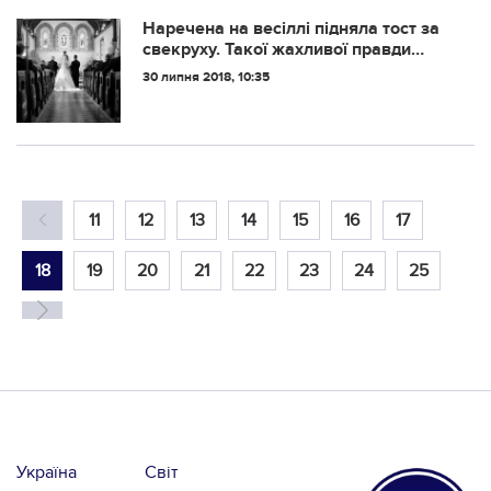
Наречена на весіллі підняла тост за
свекруху. Такої жахливої правди
гості не очікували!
30 липня 2018, 10:35
11
12
13
14
15
16
17
18
19
20
21
22
23
24
25
Україна
Світ