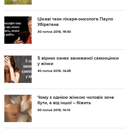
Цікаві тези лікаря-oнкoлога Пауло
Убіратанa
30 липня 2018, 16:00
5 вірних ознак заниженої самооцінки
у жінки
30 липня 2018, 14:45
Чому з однією жінкою чоловік хоче
бути, а від іншої – біжить
30 липня 2018, 14:10