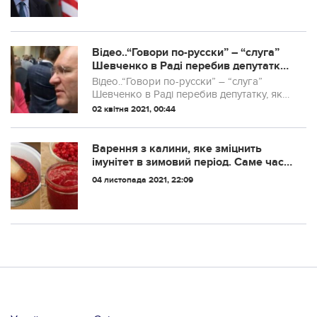
Відео..“Говори по-русски” – “слуга”
Шевченко в Раді перебив депутатку,
яка розмовляла українською
Відео..“Говори по-русски” – “слуга”
Шевченко в Раді перебив депутатку, яка
розмовляла українською
02 квітня 2021, 00:44
Варення з калини, яке зміцнить
імунітет в зимовий період. Саме час
запастися
04 листопада 2021, 22:09