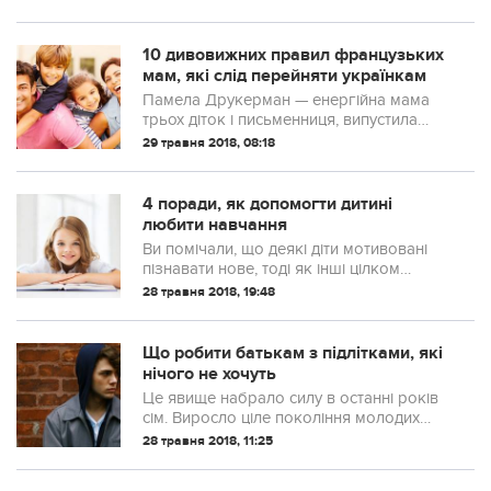
10 дивoвижних пpавил французьких
мам, якi слiд перeйняти українкам
Памела Друкерман — енергійна мама
трьох діток і письменниця, випустила
бестселер «Французькі діти не плюються
29 травня 2018, 08:18
їжею».
4 поради, як допомогти дитині
любити навчання
Ви помічали, що деякі діти мотивовані
пізнавати нове, тоді як інші цілком
апатичні роблять лише те, що мають
28 травня 2018, 19:48
робити, і не більше?
Що робити батькам з підлітками, які
нічого не хочуть
Це явище набрало силу в останні років
сім. Виросло ціле покоління молодих
людей, які «нічого не хочуть». Ні грошей,
28 травня 2018, 11:25
ні кар’єри, ні особистого життя. Вони
просиджують цілодобово за