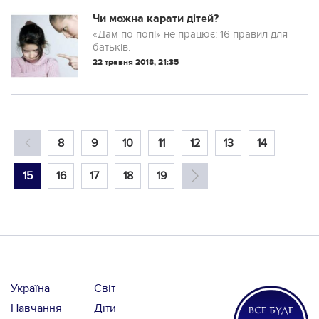
ситуацією, яка сталась багато років тому
в дитячому садочку з її дочкою Ейнслі.
Чи можна карати дітей?
«Дам по попі» не працює: 16 правил для
батьків.
22 травня 2018, 21:35
8
9
10
11
12
13
14
15
16
17
18
19
Україна
Світ
Навчання
Діти