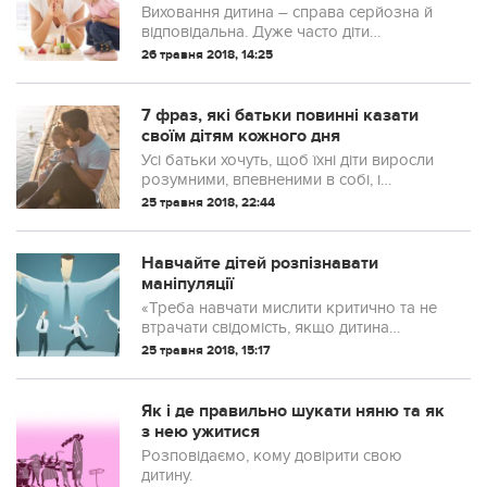
Виховання дитина – справа серйозна й
відповідальна. Дуже часто діти
виростають і починають пригадувати
26 травня 2018, 14:25
своїм батькам усі їхні “прогріхи” у
вихованні. Адже дитяча образа
залишається надовго, і часто, вже в
7 фраз, які батьки повинні казати
дорослому віці, може у
своїм дітям кожного дня
найневідповідніший ...
Усі батьки хочуть, щоб їхні діти виросли
розумними, впевненими в собі, і
намагаються зробити для цього все, що
25 травня 2018, 22:44
в їх силах. Хтось може сказати, що для
цього потрібно займати певну ланку в
суспільстві чи бути добре забезпеченим.
Навчайте дітей розпізнавати
Але інколи все, що п...
маніпуляції
«Треба навчати мислити критично та не
втрачати свідомість, якщо дитина
відмовляється щось зробити. Нехай
25 травня 2018, 15:17
тренуються з нами, як чинити спротив та
не слухатися».
Як і де правильно шукати няню та як
з нею ужитися
Розповідаємо, кому довірити свою
дитину.