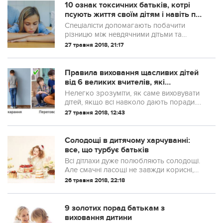
комп’ютерами, їх не цікавлять дівчата
10 ознак токсичних батьків, котрі
(хіба зовсім трохи, щоб не на...
псують життя своїм дітям і навіть про
це не здогадуються
Спеціалісти допомагають побачити
різницю між невдячними дітьми та
жертвами токсичного виховання.
27 травня 2018, 21:17
Правила виховання щасливих дітей
від 6 великих вчителів, які
відкривали власні школи
Нелегко зрозуміти, як саме виховувати
дітей, якщо всі навколо дають поради.
Навіть погляди великих педагогів і
27 травня 2018, 12:43
психологів можуть відрізнятися один від
одного. Проте всі альтернативні школи
вважають: якщо давати дитині свободу і
Солодощі в дитячому харчуванні:
цінувати її індивід...
все, що турбує батьків
Всі дітлахи дуже полюбляють солодощі.
Але смачні ласощі не завжди корисні,
тим більше дітям. Тож батьків турбує
26 травня 2018, 22:18
питання, в якій кількості малюкам можна
вживати солодощі, і як правильно
обмежувати їх кількість?
9 золотих порад батькам з
виховання дитини