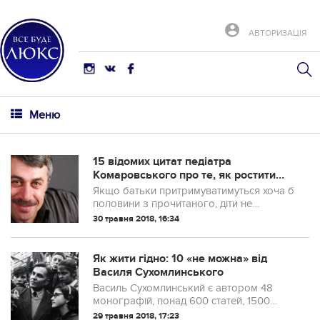
АВТОРИЗАЦІЯ
Меню
15 відомих цитат педіатра
Комаровського про те, як ростити
здорових дітей
Якщо батьки притримуватимуться хоча б
половини з прочитаного, діти не
хворітимуть.
30 травня 2018, 16:34
Як жити гідно: 10 «не можна» від
Василя Сухомлинського
Василь Сухомлинський є автором 48
монографій, понад 600 статей, 1500
оповідань і казок для дітей.
29 травня 2018, 17:23