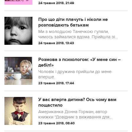
24 травня 2018, 21:49
Про що діти плачуть і ніколи не
розповідають батькам
Ми з молодшою ​​Танечкою гуляли,
чимось займалися вдома. Прийшла зі
школи Варя, трохи пізніше з саду дві
24 травня 2018, 13:43
середні. Все було як завжди. До вечора
дівчата чомусь посварилися,
розкричалися, я «гаркнула», щоб
Розмова з психологом: «У мене син –
заспокоїлися. Загалом, звичайна історія.
дебіл!»
Чоловік і дружина прийшли до мене
вперше.
23 травня 2018, 17:44
У вас вперта дитина? Ось чому вам
пощастило
Американка Донна Горман, автор
книжки “Довідник з виживання для
дружини дипломата”, поділилась одним
23 травня 2018, 08:40
випадком із життя, а точніше —