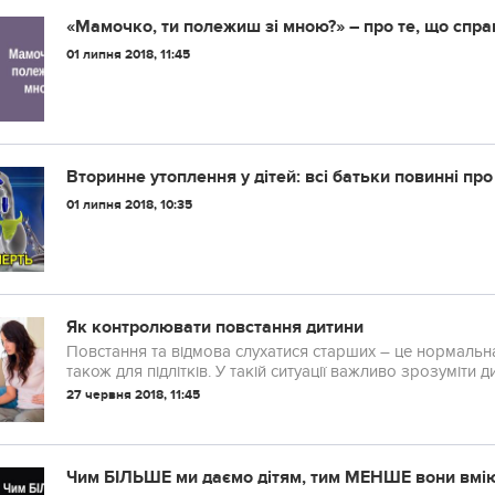
«Мамочко, ти полежиш зі мною?» – про те, що спр
01 липня 2018, 11:45
Вторинне утоплення у дітей: всі батьки повинні про
01 липня 2018, 10:35
Як контролювати повстання дитини
Повстання та відмова слухатися старших – це нормальна п
також для підлітків. У такій ситуації важливо зрозуміти 
не забувати про строгість. Читайте далі, щ...
27 червня 2018, 11:45
Чим БІЛЬШЕ ми даємо дітям, тим МЕНШЕ вони вміют