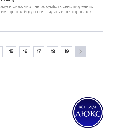
х світу
 чомусь смажимо і не розуміють сенс щоденних
м, що італійці до ночі сидять в ресторанах з
15
16
17
18
19