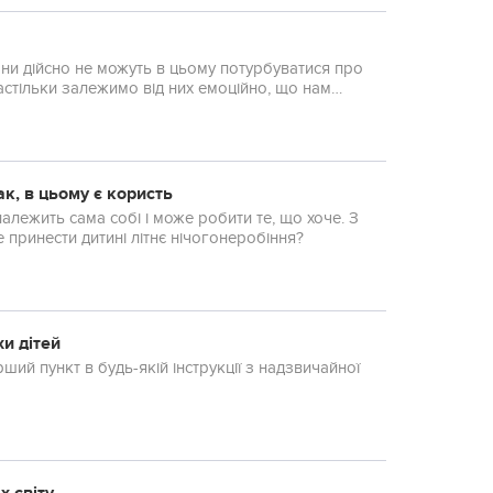
ак, в цьому є користь
 належить сама собі і може робити те, що хоче. З
принести дитині літнє нічогонеробіння?
и дітей
ший пункт в будь-якій інструкції з надзвичайної