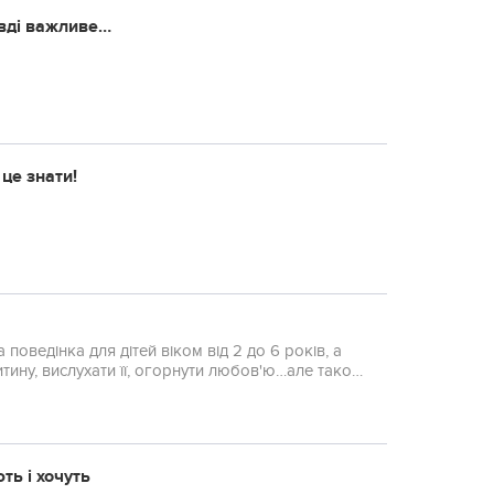
авді важливе…
 це знати!
оведінка для дітей віком від 2 до 6 років, а
дитину, вислухати її, огорнути любов'ю…але також
ь і хочуть