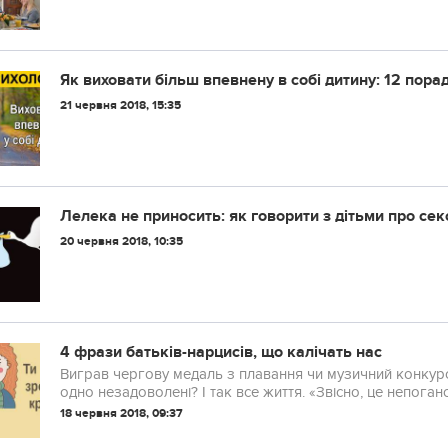
Як виховати більш впевнену в собі дитину: 12 порад
21 червня 2018, 15:35
Лелека не приносить: як говорити з дітьми про се
20 червня 2018, 10:35
4 фрази батьків-нарцисів, що калічать нас
Виграв чергову медаль з плавання чи музичний конкурс
одно незадоволені? І так все життя. «Звісно, це непоган
вищі освіти і зараз працює керівником». Знайом...
18 червня 2018, 09:37