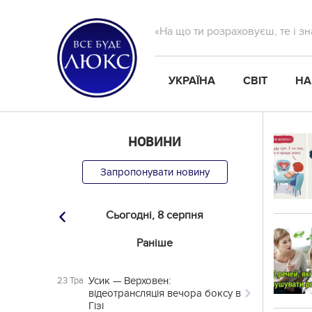
«На що ти розраховуєш, те і з
УКРАЇНА
СВІТ
НА
НОВИНИ
Запропонувати новину
Сьогодні,
8 серпня
Раніше
Усик — Верховен:
23 Тра
відеотрансляція вечора боксу в
Гізі