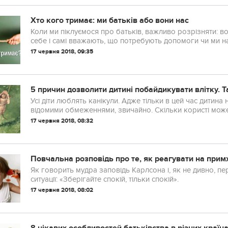
Хто кого тримає: ми батьків або вони нас
Коли ми піклуємося про батьків, важливо розрізняти: вони дійсно не можуть в цьому потурбуватися про
себе і самі вважають, що потребують допомоги чи ми настільки залежимо від них емоційно, що нам
простіше вирішити будь-який їх побутовий ...
17 червня 2018, 09:35
5 причин дозволити дитині побайдикувати влітку. Т
Усі діти люблять канікули. Адже тільки в цей час дитина
відомими обмеженнями, звичайно. Скільки користі може 
17 червня 2018, 08:32
Повчальна розповідь про те, як реагувати на примх
Як говорить мудра заповідь Карлсона і, як не дивно, пер
ситуації: «Зберігайте спокій, тільки спокій».
17 червня 2018, 08:02