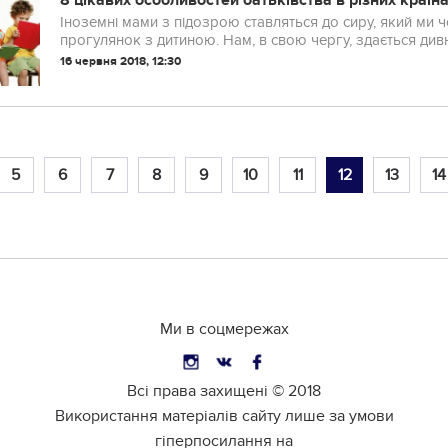
8 цікавих особливостей батьківства в різних країна
Іноземні мами з підозрою ставляться до сиру, який ми
прогулянок з дитиною. Нам, в свою чергу, здається дивни
дітьми, а в Голландії дитина з температурою 38°С й...
16 червня 2018, 12:30
5
6
7
8
9
10
11
12
13
14
Ми в соцмережах
Всі права захищені ©
2018
Використання матеріалів сайту лише за умови
гіперпосилання на