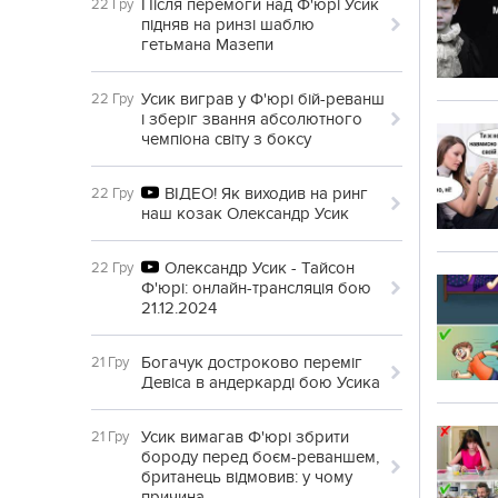
Після перемоги над Ф'юрі Усик
22 Гру
підняв на ринзі шаблю
гетьмана Мазепи
Усик виграв у Ф'юрі бій-реванш
22 Гру
і зберіг звання абсолютного
чемпіона світу з боксу
ВІДЕО! Як виходив на ринг
22 Гру
наш козак Олександр Усик
Олександр Усик - Тайсон
22 Гру
Ф'юрі: онлайн-трансляція бою
21.12.2024
Богачук достроково переміг
21 Гру
Девіса в андеркарді бою Усика
Усик вимагав Ф'юрі збрити
21 Гру
бороду перед боєм-реваншем,
британець відмовив: у чому
причина