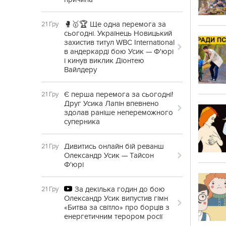
🥊🥇🏆 Ще одна перемога за
21 Гру
сьогодні. Українець Новицький
захистив титул WBC International
в андеркарді бою Усик — Ф'юрі
і кинув виклик Діонтею
Вайлдеру
Є перша перемога за сьогодні!
21 Гру
Друг Усика Лапін впевнено
здолав раніше непереможного
суперника
Дивитись онлайн бій реванш
21 Гру
Олександр Усик — Тайсон
Ф'юрі
За декілька годин до бою
21 Гру
Олександр Усик випустив гімн
«Битва за світло» про борців з
енергетичним терором росії