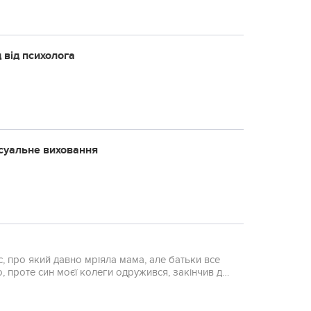
 від психолога
ксуальне виховання
, про який давно мріяла мама, але батьки все
о, проте син моєї колеги одружився, закінчив дві