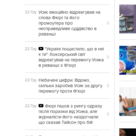
Усик емоційно відреагував на
22 Гру
слова Фюрі та його
промоутера про
несправедливе суддівство в
реванші
"Україні пощастило, що в неї
22 Гру
є ти": боксерський світ
відреагував на перемогу Усика
в реванші з Ф'юрі
Небачені цифри. Відомо,
22 Гру
скільки заробив Усик за другу
перемогу проти Ф'юрі
Фюрі пішов з рингу одразу
22 Гру
після поразки від Усика, але
журналісти його наздогнали:
що сказав Тайсон про бій