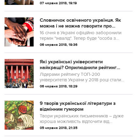
07 червня 2018, 19:19
Словничок освіченого українця. Як
можна і не можна говорити про
людей
16 січня в Україні офіційно заборонили
термін "інвалід". Тепер буде "особа з
інвалідністю".
06 червня 2018, 19:36
Які українські університети
найкращі? Оприлюднили рейтинг
ТОП-200
Лідерами рейтингу ТОП-200
університетів України у 2018 році стали
Київський політехнічний інститут імені
06 червня 2018, 18:29
Ігоря Сікорського та Київський
національний університет імені Тараса
Шевченка.
9 творів української літератури з
відмінним гумором
Твори українських письменників – дуже
хороша можливість відпочити від
буденності, збагатити свій словниковий
05 червня 2018, 21:35
запас та краще пізнати історію та