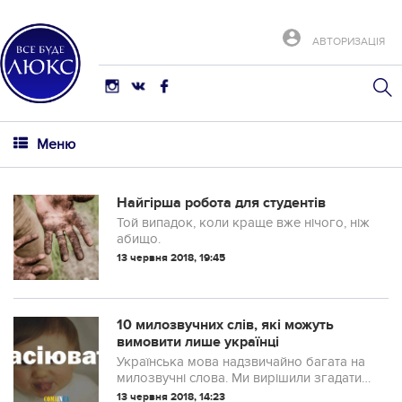
АВТОРИЗАЦІЯ
Меню
Найгірша робота для студентів
Той випадок, коли краще вже нічого, ніж
абищо.
13 червня 2018, 19:45
10 милозвучних слів, які можуть
вимовити лише українці
Українська мова надзвичайно багата на
милозвучні слова. Ми вирішили згадати
кілька кумедних словечок, які зроблять
13 червня 2018, 14:23