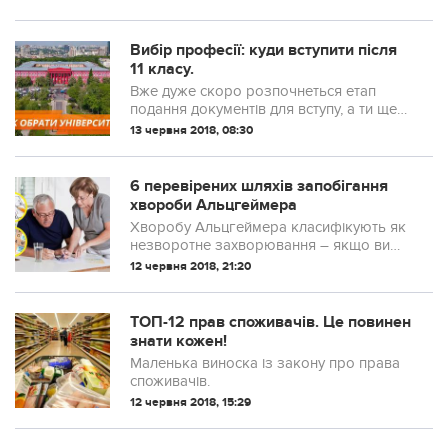
вашу мову цікавішою і мелодійнішою.
Давайте покажемо усе багатство нашої
мови!
Вибір професії: куди вступити після
11 класу.
Вже дуже скоро розпочнеться етап
подання документів для вступу, а ти ще
не визначився, куди піти вчитися?
13 червня 2018, 08:30
6 перевірених шляхів запобігання
хвороби Альцгеймера
Хворобу Альцгеймера класифікують як
незворотне захворювання – якщо ви
захворіли нею, ви вже ніколи не
12 червня 2018, 21:20
повернетеся до попереднього стану.
Щорічно у мільйонів людей діагностують
“хворобу Альцгеймера”, а статистичні
ТОП-12 прав споживачів. Це повинен
дані говорять, що 32% осіб – це лю...
знати кожен!
Маленька виноска із закону про права
споживачів.
12 червня 2018, 15:29