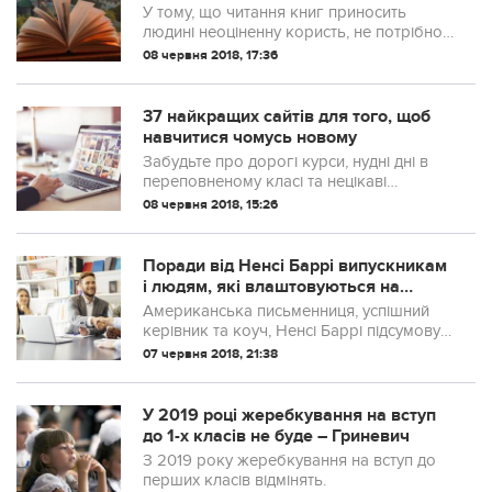
У тому, що читання книг приносить
людині неоціненну користь, не потрібно
нікого переконувати. Чому тоді таким
08 червня 2018, 17:36
корисним і розвиваючим заняттям
захоплюється так мало людей? Тільки
10% із нас читає більше, ніж 7 книг у рік.
37 найкращих сайтів для того, щоб
Для того, щоб закликати вс...
навчитися чомусь новому
Забудьте про дорогі курси, нудні дні в
переповненому класі та нецікаві
домашні завдання. У цій статті ви
08 червня 2018, 15:26
знайдете сайти, які охоплюють
нескінченну кількість тем з науки, мов,
дизайну та програмування. І всі вони
Поради від Ненсі Баррі випускникам
безкоштовні.
і людям, які влаштовуються на
роботу
Американська письменниця, успішний
керівник та коуч, Ненсі Баррі підсумовує
у своїй книзі набутий шіснадцятирічний
07 червня 2018, 21:38
досвід кар'єрного росту від менеджера
до керівника.
У 2019 році жеребкування на вступ
до 1-х класів не буде – Гриневич
З 2019 року жеребкування на вступ до
перших класів відмінять.