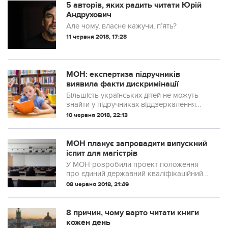
5 авторів, яких радить читати Юрій
Андрухович
Але чому, власне кажучи, п’ять?
11 червня 2018, 17:28
МОН: експертиза підручників
виявила факти дискримінації
Більшість українських дітей не можуть
знайти у підручниках віддзеркалення
себе.
10 червня 2018, 22:13
МОН планує запровадити випускний
іспит для магістрів
У МОН розробили проект положення
про єдиний державний кваліфікаційний
іспит для магістрів і розмістили його для
08 червня 2018, 21:49
громадського обговорення.
8 причин, чому варто читати книги
кожен день