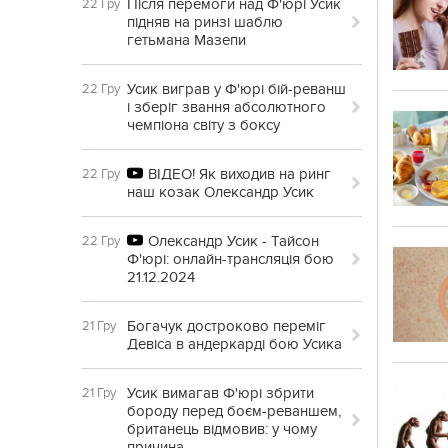
Після перемоги над Ф'юрі Усик
22 Гру
підняв на ринзі шаблю
гетьмана Мазепи
Усик виграв у Ф'юрі бій-реванш
22 Гру
і зберіг звання абсолютного
чемпіона світу з боксу
ВІДЕО! Як виходив на ринг
22 Гру
наш козак Олександр Усик
Олександр Усик - Тайсон
22 Гру
Ф'юрі: онлайн-трансляція бою
21.12.2024
Богачук достроково переміг
21 Гру
Девіса в андеркарді бою Усика
Усик вимагав Ф'юрі збрити
21 Гру
бороду перед боєм-реваншем,
британець відмовив: у чому
причина