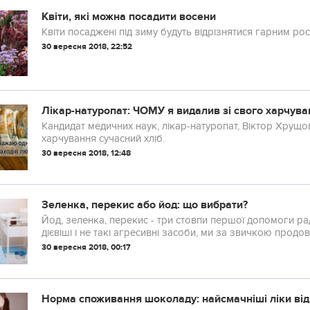
Квіти, які можна посадити восени
Квіти посаджені під зиму будуть відрізнятися гарним рос
30 вересня 2018, 22:52
Лікар-натуропат: ЧОМУ я видалив зі свого харчува
Кандидат медичних наук, лікар-натуропат, Віктор Хрущов: 
харчування сучасний хліб.
30 вересня 2018, 12:48
Зеленка, перекис або йод: що вибрати?
Йод, зеленка, перекис - три стовпи першої допомоги радя
дієвіші і не такі агресивні засоби, ми за звичкою продо
30 вересня 2018, 00:17
Норма споживання шоколаду: найсмачніші ліки від 