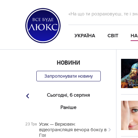
«На що ти розраховуєш, те і з
УКРАЇНА
СВІТ
НА
НОВИНИ
Запропонувати новину
Сьогодні,
6 серпня
Раніше
Усик — Верховен:
23 Тра
відеотрансляція вечора боксу в
Гізі