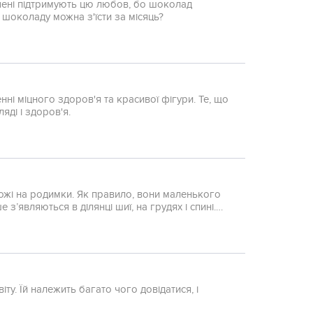
чені підтримують цю любов, бо шоколад
 шоколаду можна з'їсти за місяць?
ні міцного здоров'я та красивої фігури. Те, що
яді і здоров'я.
схожі на родимки. Як правило, вони маленького
е з’являються в ділянці шиї, на грудях і спині.
у. Їй належить багато чого довідатися, і