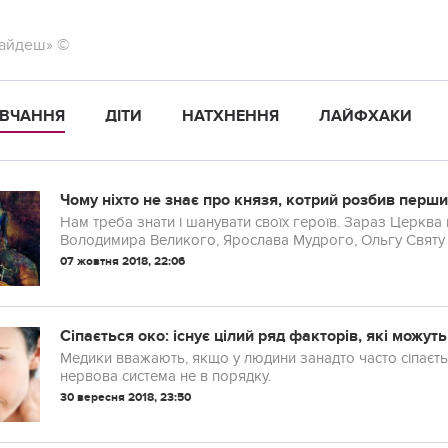
найдеш» ©
ВЧАННЯ
ДІТИ
НАТХНЕННЯ
ЛАЙФХАКИ
Чому ніхто не знає про князя, котрий розбив перши
Нам треба знати і шанувати своїх героїв. Зараз Церква 
Володимира Великого, Ярослава Мудрого, Ольгу Святу 
останнього 200 років замовчувалася, хоча він був канон
07 жовтня 2018, 22:06
Сіпається око: існує цілий ряд факторів, які можу
Медики вважають, якщо у людини занадто часто сіпаєть
нервова система не в порядку.
30 вересня 2018, 23:50