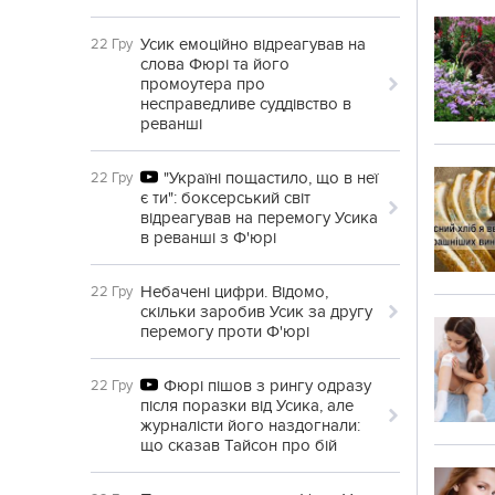
Усик емоційно відреагував на
22 Гру
слова Фюрі та його
промоутера про
несправедливе суддівство в
реванші
"Україні пощастило, що в неї
22 Гру
є ти": боксерський світ
відреагував на перемогу Усика
в реванші з Ф'юрі
Небачені цифри. Відомо,
22 Гру
скільки заробив Усик за другу
перемогу проти Ф'юрі
Фюрі пішов з рингу одразу
22 Гру
після поразки від Усика, але
журналісти його наздогнали:
що сказав Тайсон про бій