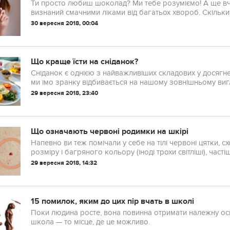
Ти просто любиш шоколад? Ми тебе розуміємо! А ще в
визнаний смачними ліками від багатьох хвороб. Скільки
30 вересня 2018, 00:04
Що краще їсти на сніданок?
Сніданок є однією з найважливіших складових у досягнен
ми їмо зранку відбивається на нашому зовнішньому вигл
29 вересня 2018, 23:40
Що означають червоні родимки на шкірі
Напевно ви теж помічали у себе на тілі червоні цятки, 
розміру і багряного кольору (іноді трохи світліші), частіш
Але через що вони виникають? Чи небезпечн...
29 вересня 2018, 14:32
15 помилок, яким до цих пір вчать в школі
Поки людина росте, вона повинна отримати належну освіт
школа — то місце, де це можливо.