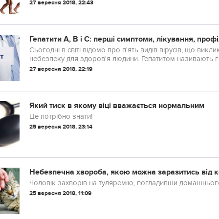
27 вересня 2018, 22:43
Гепатити А, В і С: перші симптоми, лікування, проф
Сьогодні в світі відомо про п'ять видів вірусів, що виклик
небезпеку для здоров'я людини. Гепатитом називають гос
захворювання печінки. Гепатити B і С є причиною 9...
27 вересня 2018, 22:19
Який тиск в якому віці вважається нормальним
Це потрібно знати!
25 вересня 2018, 23:14
Небезпечна хвороба, якою можна заразитись від к
Чоловік захворів на туляремію, погладивши домашньог
25 вересня 2018, 11:09