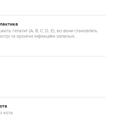
ілактика
ають гепатит (А, В, С, D, Е), всі вони становлять
трі та хронічні інфекційні запальні
ота
о кота.