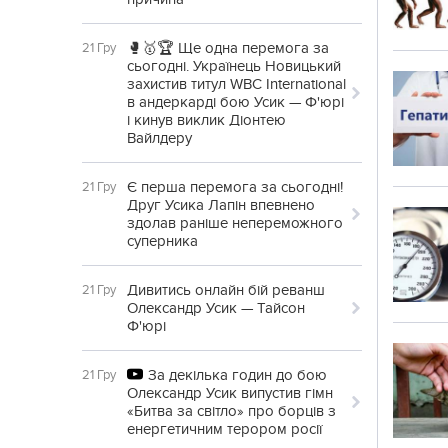
🥊🥇🏆 Ще одна перемога за
21 Гру
сьогодні. Українець Новицький
захистив титул WBC International
в андеркарді бою Усик — Ф'юрі
і кинув виклик Діонтею
Вайлдеру
Є перша перемога за сьогодні!
21 Гру
Друг Усика Лапін впевнено
здолав раніше непереможного
суперника
Дивитись онлайн бій реванш
21 Гру
Олександр Усик — Тайсон
Ф'юрі
За декілька годин до бою
21 Гру
Олександр Усик випустив гімн
«Битва за світло» про борців з
енергетичним терором росії