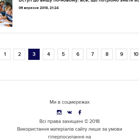
Вступ до вишу по-новому: все, що потрібно знати а
06 вересня 2018, 21:24
1
2
3
4
5
6
7
8
9
10
Ми в соцмережах
Всі права захищені ©
2018
Використання матеріалів сайту лише за умови
гіперпосилання на