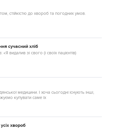
том, стійкістю до хвороб та погодних умов.
ння сучасний хліб
«Я видалив зі свого (і своїх пацієнтів)
нської медицини. І хоча сьогодні існують інші,
вжуємо купувати саме їх
усіх хвороб