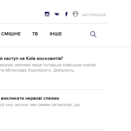
АВТОРИЗАЦІЯ
СМІШНЕ
ТВ
ІНШЕ
й наступ на Київ московитів?
визнає святими лише чотирьох київських князів:
та Мстислава Хороброго. Діяльність
ізован...
ть викликати нервові спазми
ся око, мозок тим самим сигналізує, що