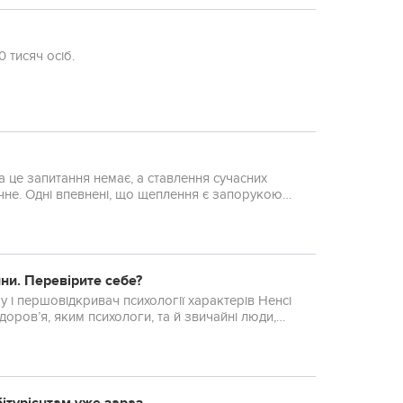
 тисяч осіб.
а це запитання немає, а ставлення сучасних
ачне. Одні впевнені, що щеплення є запорукою
ни. Перевірите себе?
у і першовідкривач психології характерів Ненсі
им психологи, та й звичайні люди,