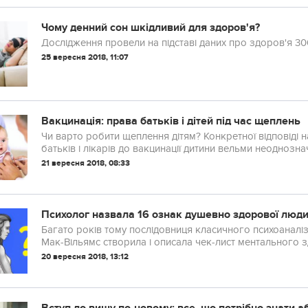
Чому денний сон шкідливий для здоров'я?
Дослідження провели на підставі даних про здоров'я 300
25 вересня 2018, 11:07
Вакцинація: права батьків і дітей під час щеплень
Чи варто робити щеплення дітям? Конкретної відповіді н
батьків і лікарів до вакцинації дитини вельми неоднозн
здорового суспільства та сприяють підвищенню імуніт...
21 вересня 2018, 08:33
Психолог назвала 16 ознак душевно здорової люди
Багато років тому послідовниця класичного психоаналіз
Мак-Вільямс створила і описала чек-лист ментального здоров’я, як
користуються і донині. Чи зможете ви погодитися ...
20 вересня 2018, 13:12